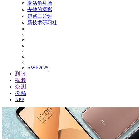
爱活角斗场
去他的摄影
短路三分钟
新技术研习社
AWE2025
测 评
视 频
众 测
投 稿
APP