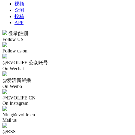
视频
众测
投稿
APP
登录
|
注册
Follow US
Follow us on
@EVOLIFE 公众账号
On Wechat
@爱活新鲜播
On Weibo
@EVOLIFE.CN
On Instagram
Nina@evolife.cn
Mail us
@RSS