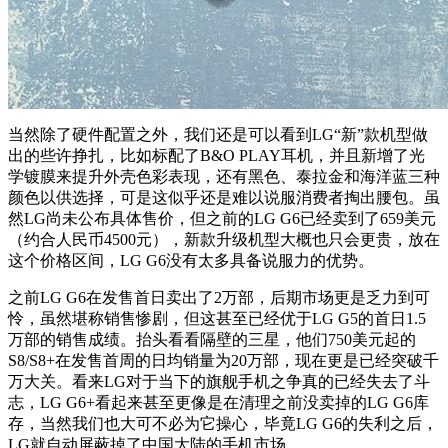
当然除了硬件配置之外，我们还是可以看到LG“新”款机型做
出的些许挣扎，比如标配了B&O PLAY耳机，并且新增了光
学镀膜来提升外壳色彩表现，还有黑色、泰拉金和海洋蓝三种
颜色以供选择，可是这似乎还是难以说服消费者掏出腰包。虽
然LG尚未公布具体售价，但之前的LG G6已经卖到了659美元
（约合人民币4500元），新款升级机型大概也只会更贵，放在
这个价格区间，LG G6没有太多具备说服力的优势。
之前LG G6在发售首日卖出了2万部，后期市场更是乏力到可
怜，虽然堪称销售惨剧，但这甚至已经优于LG G5的首日1.5
万部的销售成绩。抬头看看隔壁的三星，他们750美元起的
S8/S8+在发售首周的日均销量为20万部，现在更是已经突破千
万大关。看来LG对于当下的旗舰手机之争真的已经失去了斗
志，LG G6+看起来甚至更像是在清理之前没卖掉的LG G6库
存，当然我们也大可不必为它操心，毕竟LG G6的失利之后，
LG就自动屏蔽掉了中国大陆的手机市场。