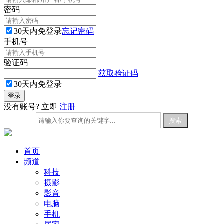
密码
30天内免登录
忘记密码
手机号
验证码
获取验证码
30天内免登录
没有账号? 立即
注册
首页
频道
科技
摄影
影音
电脑
手机