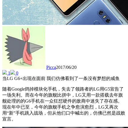
Picca
2017/06/20
1
0
当LG G6+出现在面前 我们仿佛看到了一条没有梦想的咸鱼
随着Google鸽掉模块化手机，失去了领路者的LG用G5宣告了
一场失利。而在今年的旗舰比拼中，LG又用一款搭载去年旗
舰处理的的G6手机在一众狂怼硬件的敌商中迷失了存在感。
现在年中已至，今年的旗舰手机之争愈演愈烈，LG又再次
用“新”手机跳入战场，但从他们口中喊出的，仿佛已然是战败
宣言。