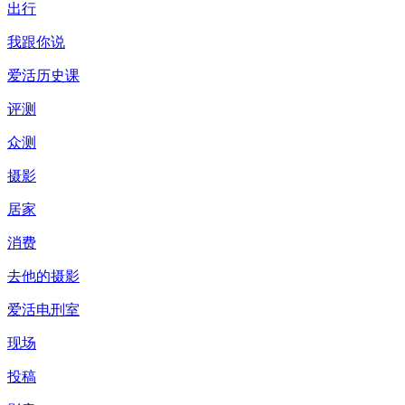
出行
我跟你说
爱活历史课
评测
众测
摄影
居家
消费
去他的摄影
爱活电刑室
现场
投稿