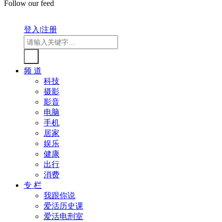
Follow our feed
登入
|
注册
频 道
科技
摄影
影音
电脑
手机
居家
娱乐
健康
出行
消费
专 栏
我跟你说
爱活历史课
爱活电刑室