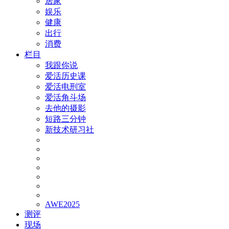
居家
娱乐
健康
出行
消费
栏目
我跟你说
爱活历史课
爱活电刑室
爱活角斗场
去他的摄影
短路三分钟
新技术研习社
AWE2025
测评
现场