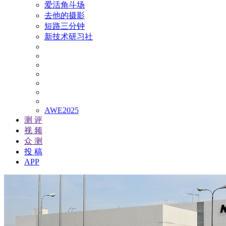
爱活角斗场
去他的摄影
短路三分钟
新技术研习社
AWE2025
测 评
视 频
众 测
投 稿
APP