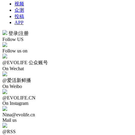
视频
众测
投稿
APP
登录
|
注册
Follow US
Follow us on
@EVOLIFE 公众账号
On Wechat
@爱活新鲜播
On Weibo
@EVOLIFE.CN
On Instagram
Nina@evolife.cn
Mail us
@RSS