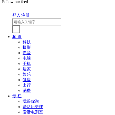
Follow our feed
登入
|
注册
频 道
科技
摄影
影音
电脑
手机
居家
娱乐
健康
出行
消费
专 栏
我跟你说
爱活历史课
爱活电刑室