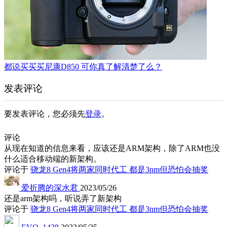
都说买买买尼康D850 可你真了解清楚了么？
发表评论
要发表评论，您必须先
登录
。
评论
从现在知道的信息来看，应该还是ARM架构，除了ARM也没
什么适合移动端的新架构。
评论于
骁龙8 Gen4将两家同时代工 都是3nm但恐怕会抽奖
爱折腾的深水君
2023/05/26
还是arm架构吗，听说弄了新架构
评论于
骁龙8 Gen4将两家同时代工 都是3nm但恐怕会抽奖