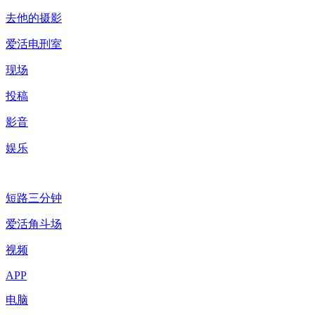
去他的摄影
爱活电刑室
现场
投稿
影音
娱乐
短路三分钟
爱活角斗场
视频
APP
电脑