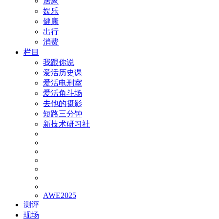
居家
娱乐
健康
出行
消费
栏目
我跟你说
爱活历史课
爱活电刑室
爱活角斗场
去他的摄影
短路三分钟
新技术研习社
AWE2025
测评
现场