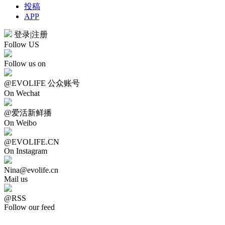
投稿
APP
登录
|
注册
Follow US
Follow us on
@EVOLIFE 公众账号
On Wechat
@爱活新鲜播
On Weibo
@EVOLIFE.CN
On Instagram
Nina@evolife.cn
Mail us
@RSS
Follow our feed