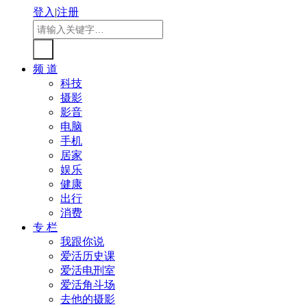
登入
|
注册
频 道
科技
摄影
影音
电脑
手机
居家
娱乐
健康
出行
消费
专 栏
我跟你说
爱活历史课
爱活电刑室
爱活角斗场
去他的摄影