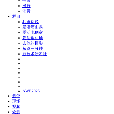
健康
出行
消费
栏目
我跟你说
爱活历史课
爱活电刑室
爱活角斗场
去他的摄影
短路三分钟
新技术研习社
AWE2025
测评
现场
视频
众测