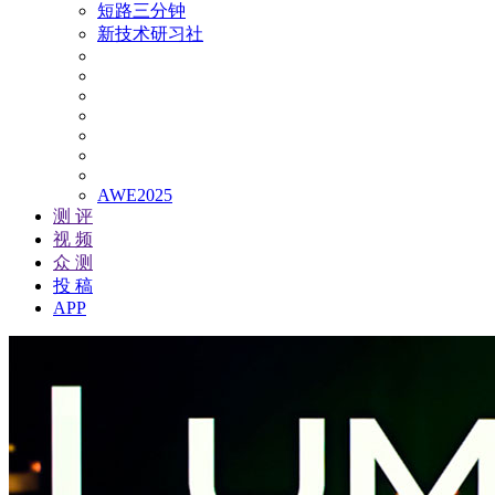
短路三分钟
新技术研习社
AWE2025
测 评
视 频
众 测
投 稿
APP