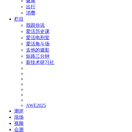
健康
出行
消费
栏目
我跟你说
爱活历史课
爱活电刑室
爱活角斗场
去他的摄影
短路三分钟
新技术研习社
AWE2025
测评
现场
视频
众测