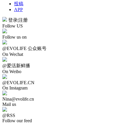
投稿
APP
登录
|
注册
Follow US
Follow us on
@EVOLIFE 公众账号
On Wechat
@爱活新鲜播
On Weibo
@EVOLIFE.CN
On Instagram
Nina@evolife.cn
Mail us
@RSS
Follow our feed