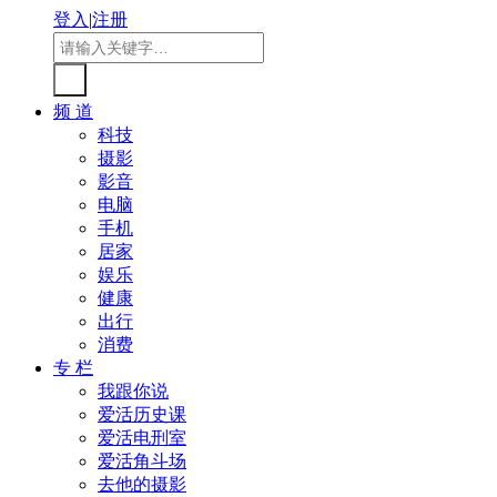
登入
|
注册
频 道
科技
摄影
影音
电脑
手机
居家
娱乐
健康
出行
消费
专 栏
我跟你说
爱活历史课
爱活电刑室
爱活角斗场
去他的摄影