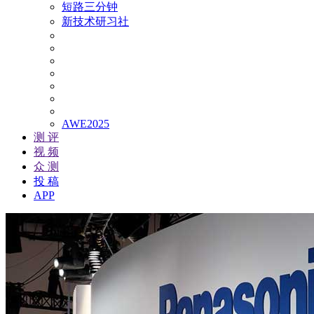
短路三分钟
新技术研习社
AWE2025
测 评
视 频
众 测
投 稿
APP