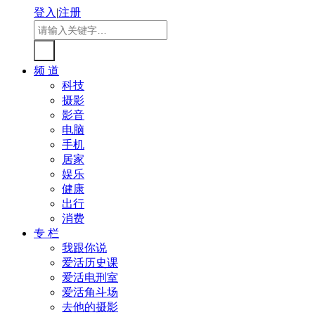
登入
|
注册
频 道
科技
摄影
影音
电脑
手机
居家
娱乐
健康
出行
消费
专 栏
我跟你说
爱活历史课
爱活电刑室
爱活角斗场
去他的摄影