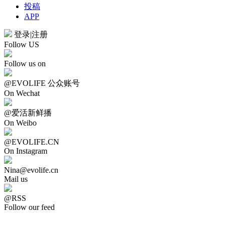
投稿
APP
登录
|
注册
Follow US
Follow us on
@EVOLIFE 公众账号
On Wechat
@爱活新鲜播
On Weibo
@EVOLIFE.CN
On Instagram
Nina@evolife.cn
Mail us
@RSS
Follow our feed