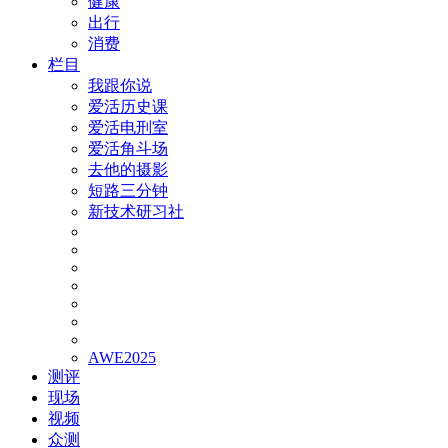
健康
出行
消费
栏目
我跟你说
爱活历史课
爱活电刑室
爱活角斗场
去他的摄影
短路三分钟
新技术研习社
AWE2025
测评
现场
视频
众测