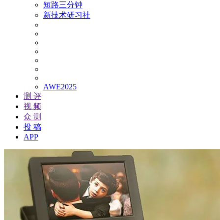
短路三分钟
新技术研习社
AWE2025
测 评
视 频
众 测
投 稿
APP