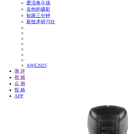
爱活角斗场
去他的摄影
短路三分钟
新技术研习社
AWE2025
测 评
视 频
众 测
投 稿
APP