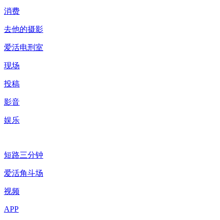
消费
去他的摄影
爱活电刑室
现场
投稿
影音
娱乐
短路三分钟
爱活角斗场
视频
APP