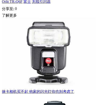
Orlit TR-Q6F
富士
无线引闪器
0
分享至:
了解更多
徕卡相机买不起 他家的闪光灯你也别考虑了