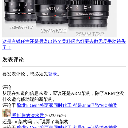
这是有钱任性还是另谋出路？美科闪光灯要去做无反手动镜头
了！
发表评论
要发表评论，您必须先
登录
。
评论
从现在知道的信息来看，应该还是ARM架构，除了ARM也没
什么适合移动端的新架构。
评论于
骁龙8 Gen4将两家同时代工 都是3nm但恐怕会抽奖
爱折腾的深水君
2023/05/26
还是arm架构吗，听说弄了新架构
评论于
骁龙8 Gen4将两家同时代工 都是3nm但恐怕会抽奖