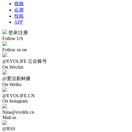
视频
众测
投稿
APP
登录
|
注册
Follow US
Follow us on
@EVOLIFE 公众账号
On Wechat
@爱活新鲜播
On Weibo
@EVOLIFE.CN
On Instagram
Nina@evolife.cn
Mail us
@RSS