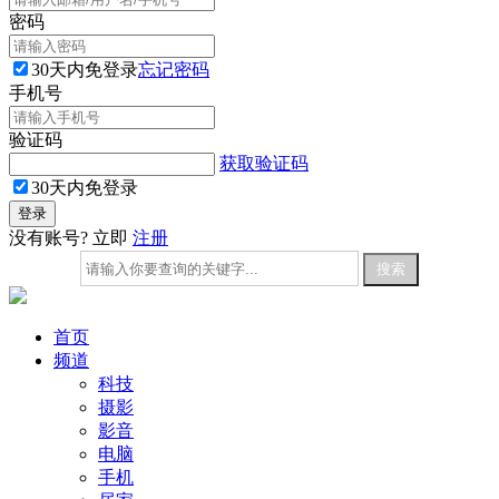
密码
30天内免登录
忘记密码
手机号
验证码
获取验证码
30天内免登录
没有账号? 立即
注册
首页
频道
科技
摄影
影音
电脑
手机