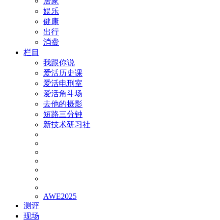
居家
娱乐
健康
出行
消费
栏目
我跟你说
爱活历史课
爱活电刑室
爱活角斗场
去他的摄影
短路三分钟
新技术研习社
AWE2025
测评
现场