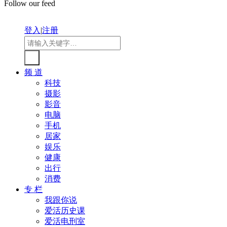
Follow our feed
登入
|
注册
频 道
科技
摄影
影音
电脑
手机
居家
娱乐
健康
出行
消费
专 栏
我跟你说
爱活历史课
爱活电刑室