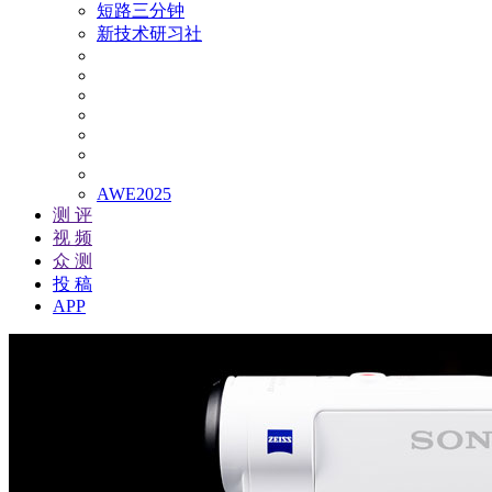
短路三分钟
新技术研习社
AWE2025
测 评
视 频
众 测
投 稿
APP