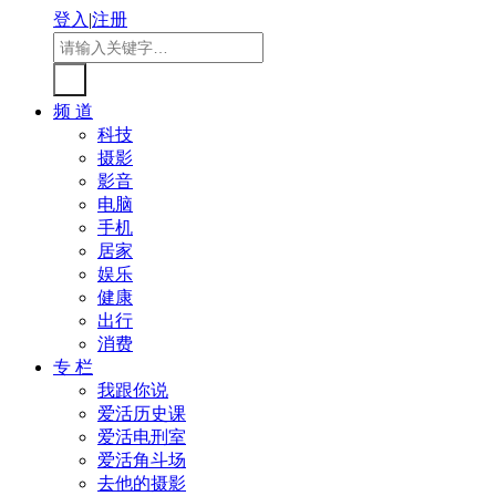
登入
|
注册
频 道
科技
摄影
影音
电脑
手机
居家
娱乐
健康
出行
消费
专 栏
我跟你说
爱活历史课
爱活电刑室
爱活角斗场
去他的摄影