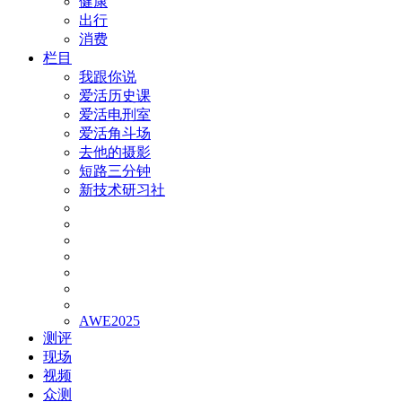
健康
出行
消费
栏目
我跟你说
爱活历史课
爱活电刑室
爱活角斗场
去他的摄影
短路三分钟
新技术研习社
AWE2025
测评
现场
视频
众测