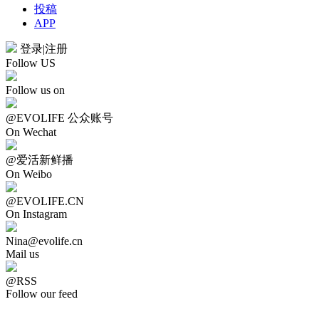
投稿
APP
登录
|
注册
Follow US
Follow us on
@EVOLIFE 公众账号
On Wechat
@爱活新鲜播
On Weibo
@EVOLIFE.CN
On Instagram
Nina@evolife.cn
Mail us
@RSS
Follow our feed