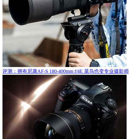
评测：拥有尼康AF-S 180-400mm f/4E 菜鸟也变专业摄影师