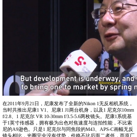
在2011年9月21日，尼康发布了全新的Nikon 1无反相机系统，
当时共推出尼康1 V1、尼康1 J1两台机身，以及1 尼克尔10mm
f/2.8、1 尼克尔 VR 10-30mm f/3.5-5.6两枚镜头。尼康1系统基
于1英寸传感器，拥有极为出色对焦速度与连拍性能，不比索
尼的A9逊色。只是1 尼克尔与同焦段的M43、APS-C画幅无反
镜头相比，光圈完全没有优势，价格不比后面二者低，而原厂