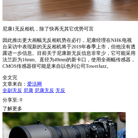
尼康1无反相机，除了快再无其它优势可言
因此推出更大画幅无反相机势在必行，尼康经理在NHK电视
台采访中表现新的无反相机将于2019年春季上市，但他没有透
露进一步信息。目前关于尼康新无反信息非常少，它可能采用
法兰距为16mm、直径为49mm的新卡口，使用全画幅传感器，
CMOS传感器很可能是来自以色列公司TowerJazz。
全文完
文章来自：
爱活网
全副无反
尼康
尼康无反
无反
0
分享至:
了解更多