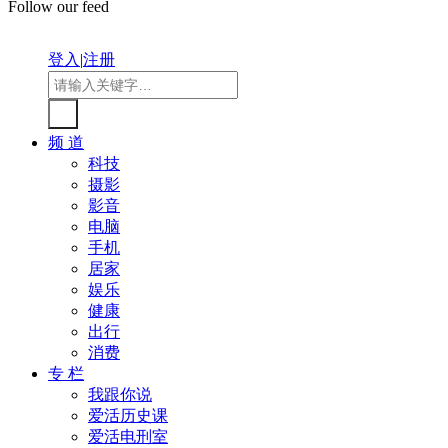
Follow our feed
登入
|
注册
频 道
科技
摄影
影音
电脑
手机
居家
娱乐
健康
出行
消费
专 栏
我跟你说
爱活历史课
爱活电刑室