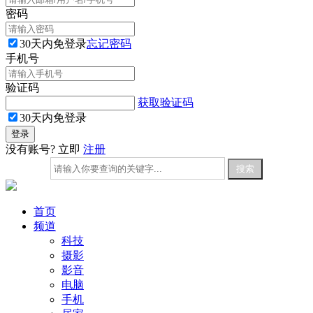
密码
30天内免登录
忘记密码
手机号
验证码
获取验证码
30天内免登录
没有账号? 立即
注册
首页
频道
科技
摄影
影音
电脑
手机