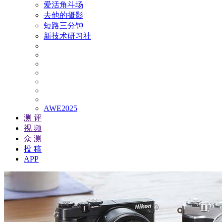
爱活角斗场
去他的摄影
短路三分钟
新技术研习社
AWE2025
测 评
视 频
众 测
投 稿
APP