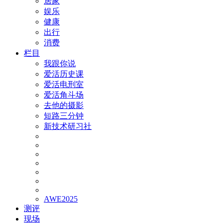
居家
娱乐
健康
出行
消费
栏目
我跟你说
爱活历史课
爱活电刑室
爱活角斗场
去他的摄影
短路三分钟
新技术研习社
AWE2025
测评
现场