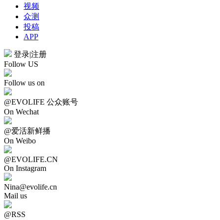
视频
众测
投稿
APP
登录
|
注册
Follow US
Follow us on
@EVOLIFE 公众账号
On Wechat
@爱活新鲜播
On Weibo
@EVOLIFE.CN
On Instagram
Nina@evolife.cn
Mail us
@RSS