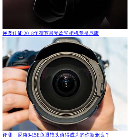
逆袭佳能 2018年荷赛最受欢迎相机竟是尼康
评测：尼康8-15E鱼眼镜头值得成为的你新宠么？