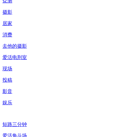
众测
摄影
居家
消费
去他的摄影
爱活电刑室
现场
投稿
影音
娱乐
短路三分钟
爱活角斗场