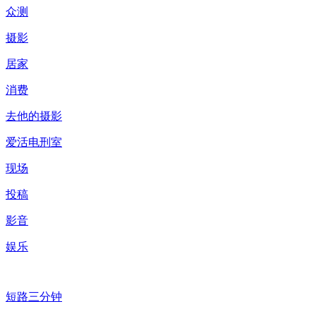
众测
摄影
居家
消费
去他的摄影
爱活电刑室
现场
投稿
影音
娱乐
短路三分钟