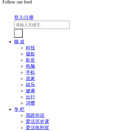
Follow our feed
登入
|
注册
频 道
科技
摄影
影音
电脑
手机
居家
娱乐
健康
出行
消费
专 栏
我跟你说
爱活历史课
爱活电刑室