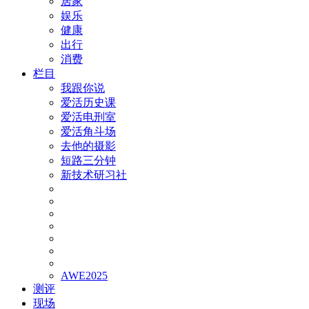
居家
娱乐
健康
出行
消费
栏目
我跟你说
爱活历史课
爱活电刑室
爱活角斗场
去他的摄影
短路三分钟
新技术研习社
AWE2025
测评
现场