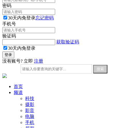
密码
30天内免登录
忘记密码
手机号
验证码
获取验证码
30天内免登录
没有账号? 立即
注册
首页
频道
科技
摄影
影音
电脑
手机