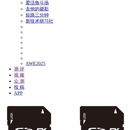
爱活角斗场
去他的摄影
短路三分钟
新技术研习社
AWE2025
测 评
视 频
众 测
投 稿
APP