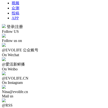
视频
众测
投稿
APP
登录
|
注册
Follow US
Follow us on
@EVOLIFE 公众账号
On Wechat
@爱活新鲜播
On Weibo
@EVOLIFE.CN
On Instagram
Nina@evolife.cn
Mail us
@RSS