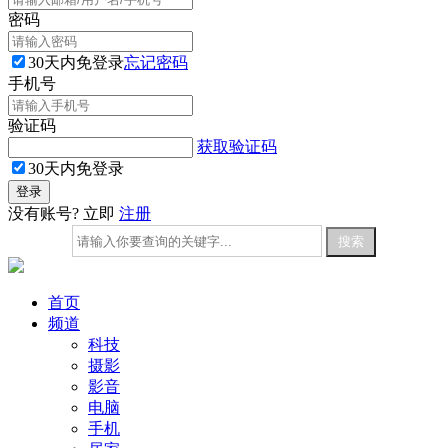
密码
30天内免登录
忘记密码
手机号
验证码
获取验证码
30天内免登录
没有账号? 立即
注册
首页
频道
科技
摄影
影音
电脑
手机