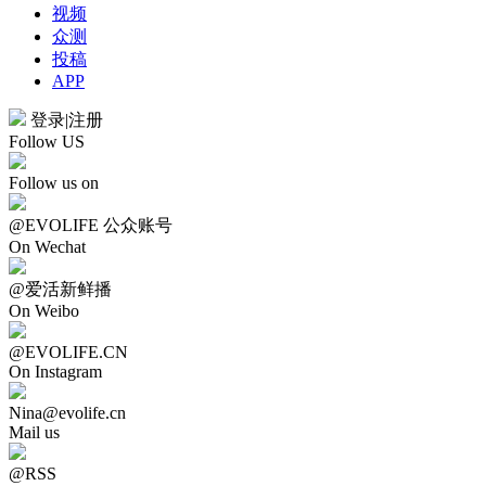
视频
众测
投稿
APP
登录
|
注册
Follow US
Follow us on
@EVOLIFE 公众账号
On Wechat
@爱活新鲜播
On Weibo
@EVOLIFE.CN
On Instagram
Nina@evolife.cn
Mail us
@RSS