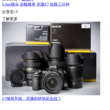
S-line镜头
全幅微单
尼康Z7
短路三分钟
0
分享至:
了解更多
Z7微单开箱：尼康的绝地反击战？