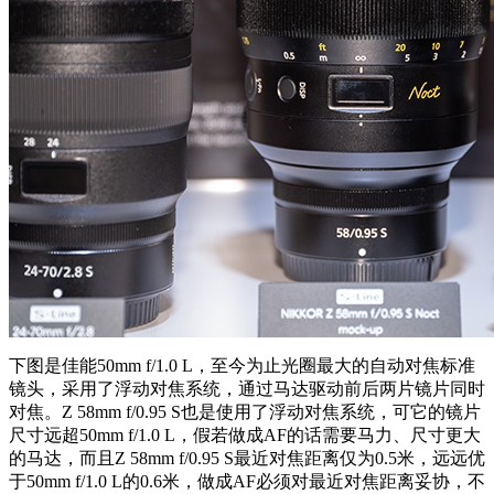
下图是佳能50mm f/1.0 L，至今为止光圈最大的自动对焦标准
镜头，采用了浮动对焦系统，通过马达驱动前后两片镜片同时
对焦。Z 58mm f/0.95 S也是使用了浮动对焦系统，可它的镜片
尺寸远超50mm f/1.0 L，假若做成AF的话需要马力、尺寸更大
的马达，而且Z 58mm f/0.95 S最近对焦距离仅为0.5米，远远优
于50mm f/1.0 L的0.6米，做成AF必须对最近对焦距离妥协，不