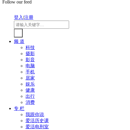
Follow our feed
登入
|
注册
频 道
科技
摄影
影音
电脑
手机
居家
娱乐
健康
出行
消费
专 栏
我跟你说
爱活历史课
爱活电刑室