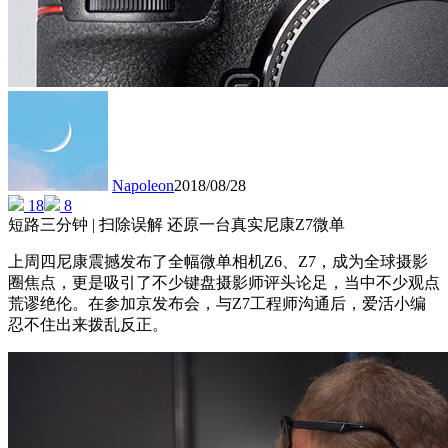
Napoleon
2018/08/28
18
8
短路三分钟 | 扫除误解 还原一台真实尼康Z7微单
上周四尼康震撼发布了全幅微单相机Z6、Z7，成为全球摄影
圈焦点，更是吸引了不少键盘摄影师评头论足，当中不少观点
荒谬绝伦。在参加京发布会，与Z7工程师沟通后，爱活小编
忍不住出来拨乱反正。