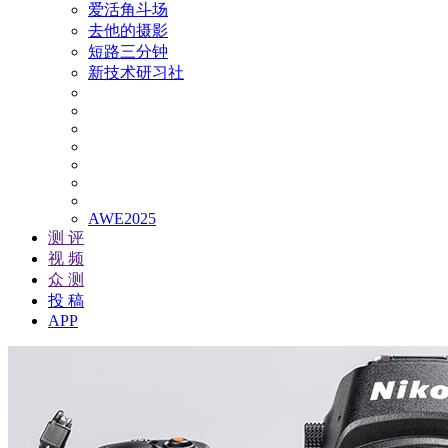
爱活角斗场
去他的摄影
短路三分钟
新技术研习社
AWE2025
测 评
视 频
众 测
投 稿
APP