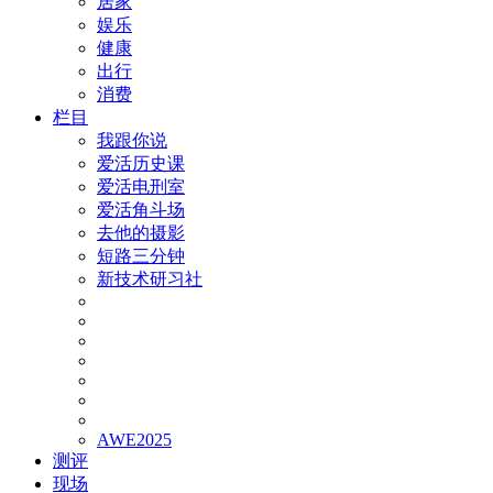
居家
娱乐
健康
出行
消费
栏目
我跟你说
爱活历史课
爱活电刑室
爱活角斗场
去他的摄影
短路三分钟
新技术研习社
AWE2025
测评
现场