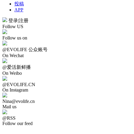
投稿
APP
登录
|
注册
Follow US
Follow us on
@EVOLIFE 公众账号
On Wechat
@爱活新鲜播
On Weibo
@EVOLIFE.CN
On Instagram
Nina@evolife.cn
Mail us
@RSS
Follow our feed