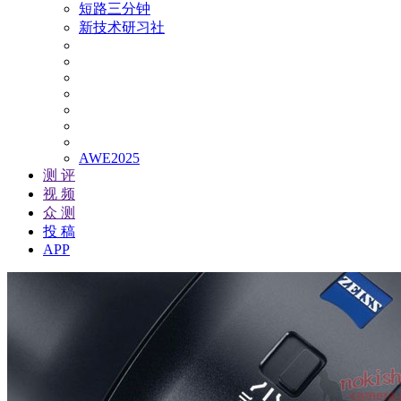
短路三分钟
新技术研习社
AWE2025
测 评
视 频
众 测
投 稿
APP