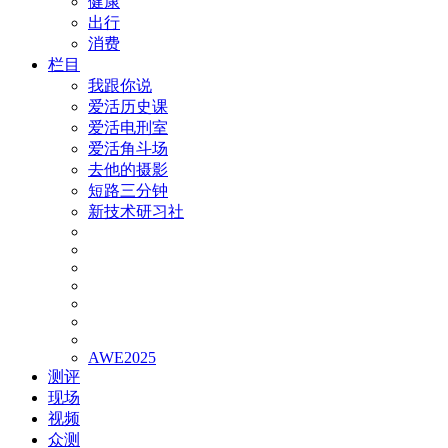
健康
出行
消费
栏目
我跟你说
爱活历史课
爱活电刑室
爱活角斗场
去他的摄影
短路三分钟
新技术研习社
AWE2025
测评
现场
视频
众测