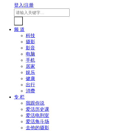
登入
|
注册
频 道
科技
摄影
影音
电脑
手机
居家
娱乐
健康
出行
消费
专 栏
我跟你说
爱活历史课
爱活电刑室
爱活角斗场
去他的摄影