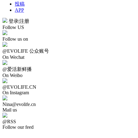
投稿
APP
登录
|
注册
Follow US
Follow us on
@EVOLIFE 公众账号
On Wechat
@爱活新鲜播
On Weibo
@EVOLIFE.CN
On Instagram
Nina@evolife.cn
Mail us
@RSS
Follow our feed