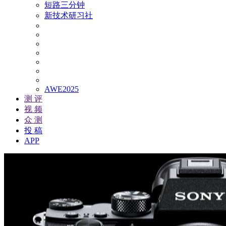
短路三分钟
新技术研习社
AWE2025
测 评
视 频
众 测
投 稿
APP