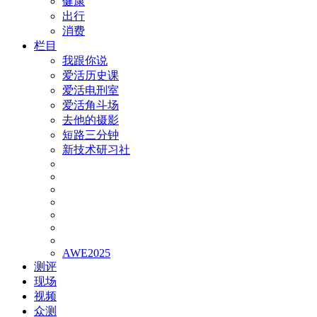
健康
出行
消费
栏目
我跟你说
爱活历史课
爱活电刑室
爱活角斗场
去他的摄影
短路三分钟
新技术研习社
AWE2025
测评
现场
视频
众测