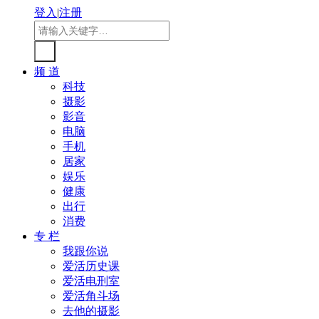
登入
|
注册
频 道
科技
摄影
影音
电脑
手机
居家
娱乐
健康
出行
消费
专 栏
我跟你说
爱活历史课
爱活电刑室
爱活角斗场
去他的摄影