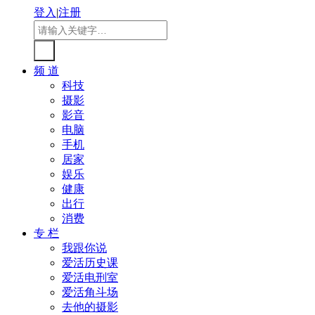
登入
|
注册
频 道
科技
摄影
影音
电脑
手机
居家
娱乐
健康
出行
消费
专 栏
我跟你说
爱活历史课
爱活电刑室
爱活角斗场
去他的摄影