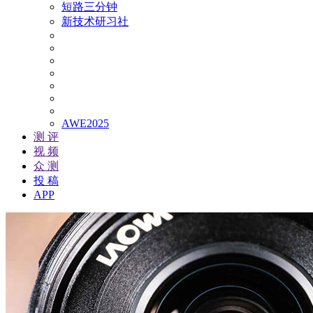
短路三分钟
新技术研习社
AWE2025
测 评
视 频
众 测
投 稿
APP