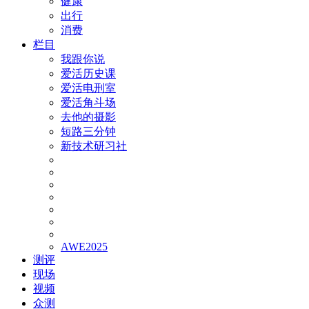
健康
出行
消费
栏目
我跟你说
爱活历史课
爱活电刑室
爱活角斗场
去他的摄影
短路三分钟
新技术研习社
AWE2025
测评
现场
视频
众测