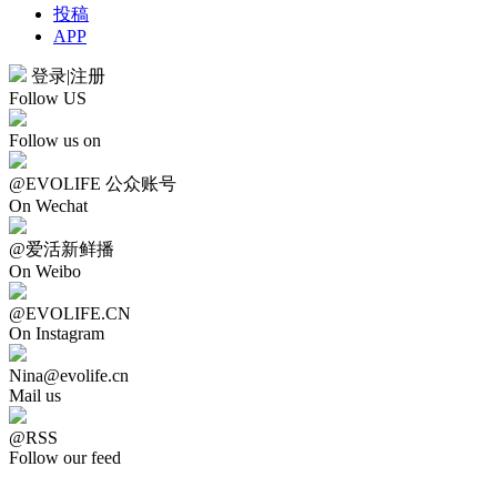
投稿
APP
登录
|
注册
Follow US
Follow us on
@EVOLIFE 公众账号
On Wechat
@爱活新鲜播
On Weibo
@EVOLIFE.CN
On Instagram
Nina@evolife.cn
Mail us
@RSS
Follow our feed