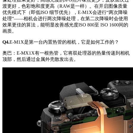
渡更好，色彩饱和度更高（RAW是一样）。在开启图像质量
优先模式下（即低ISO 细节优先），E-M1X会进行“两次降噪
处理”——相机会进行两次降噪处理，在第二次降噪时会使用
效果更佳的算法，能明显改善感光度ISO 800至 ISO 1600间的
画质。
Q4.
E-M1X是第一台内置热管的相机，它是如何工作的？
奥巴：E-MX1X有一根热管，它将双处理器的热量传递到相机
顶部，然后通过金属外壳散发出去。