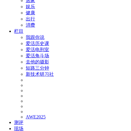
居家
娱乐
健康
出行
消费
栏目
我跟你说
爱活历史课
爱活电刑室
爱活角斗场
去他的摄影
短路三分钟
新技术研习社
AWE2025
测评
现场