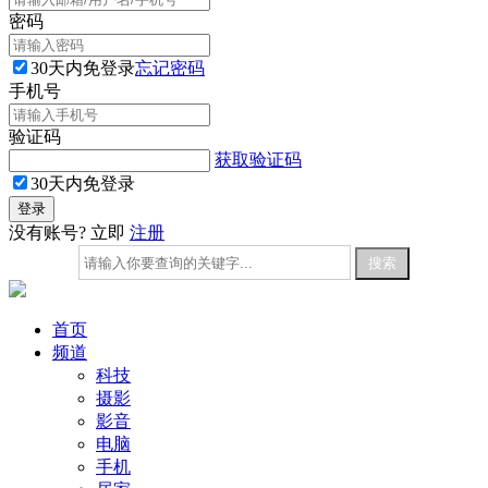
密码
30天内免登录
忘记密码
手机号
验证码
获取验证码
30天内免登录
没有账号? 立即
注册
首页
频道
科技
摄影
影音
电脑
手机