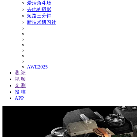
爱活角斗场
去他的摄影
短路三分钟
新技术研习社
AWE2025
测 评
视 频
众 测
投 稿
APP