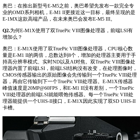
奥巴：在推出新型号E-M5之前，奥巴希望先发布一款完全专
业的OMD系列相机，E-M1 II更接近这一目标，最终呈现的是
E-1MX这款高端产品，在未来奥巴会发布E-M5 III。
Q2.
为何E-M1X使用了双TruePic VIII图像处理器，前端LSI有
增加么？
奥巴：E-M1X使用了双TruePic VIII图像处理器，CPU核心数
量是E-M1 II的两倍，总数达到8个，增加的处理器主要用于手
持高分辨率模式、实时ND以及AI对焦。双TruePic VIII图像处
理器内置了前端LSI，前端LSI结构没有改变，在处理图像时，
CMOS传感器输出的原始图像会先传输到一个TruePic VIII处理
器，再由它传输到下一个TruePic VIII处理器。E-M1X传感器
峰值速度是20MP@60FPS，和E-M1 II没有差别，一个TruePic
VIII处理器的前端LSI就能喂饱传感器。每一个TruePic VIII处
理器能提供一个UHS-II接口，E-M1X因此实现了双SD UHS-II
卡槽。