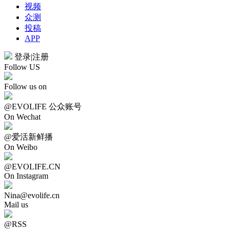
视频
众测
投稿
APP
登录
|
注册
Follow US
Follow us on
@EVOLIFE 公众账号
On Wechat
@爱活新鲜播
On Weibo
@EVOLIFE.CN
On Instagram
Nina@evolife.cn
Mail us
@RSS