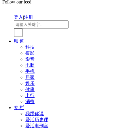
Follow our feed
登入
|
注册
频 道
科技
摄影
影音
电脑
手机
居家
娱乐
健康
出行
消费
专 栏
我跟你说
爱活历史课
爱活电刑室