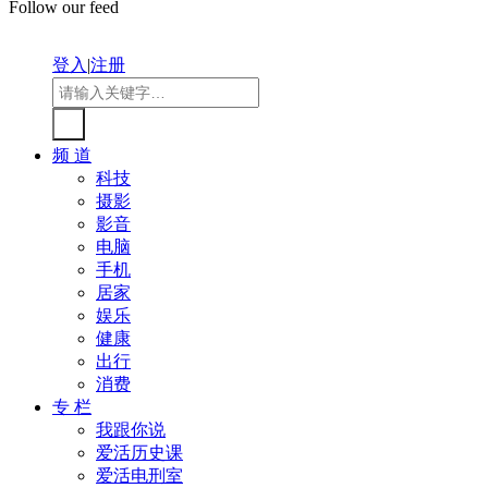
Follow our feed
登入
|
注册
频 道
科技
摄影
影音
电脑
手机
居家
娱乐
健康
出行
消费
专 栏
我跟你说
爱活历史课
爱活电刑室