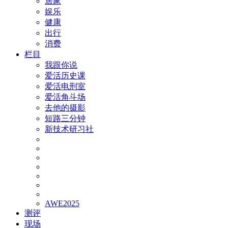
居家
娱乐
健康
出行
消费
栏目
我跟你说
爱活历史课
爱活电刑室
爱活角斗场
去他的摄影
短路三分钟
新技术研习社
AWE2025
测评
现场