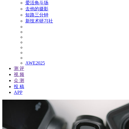
爱活角斗场
去他的摄影
短路三分钟
新技术研习社
AWE2025
测 评
视 频
众 测
投 稿
APP