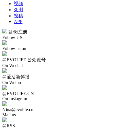
视频
众测
投稿
APP
登录
|
注册
Follow US
Follow us on
@EVOLIFE 公众账号
On Wechat
@爱活新鲜播
On Weibo
@EVOLIFE.CN
On Instagram
Nina@evolife.cn
Mail us
@RSS