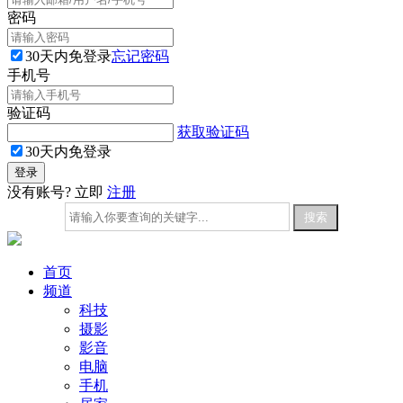
密码
30天内免登录
忘记密码
手机号
验证码
获取验证码
30天内免登录
没有账号? 立即
注册
首页
频道
科技
摄影
影音
电脑
手机