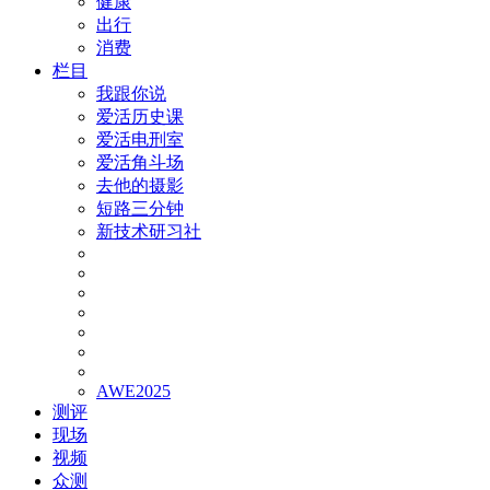
健康
出行
消费
栏目
我跟你说
爱活历史课
爱活电刑室
爱活角斗场
去他的摄影
短路三分钟
新技术研习社
AWE2025
测评
现场
视频
众测