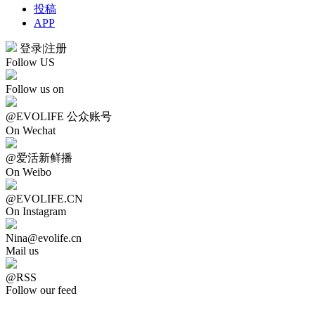
投稿
APP
登录
|
注册
Follow US
Follow us on
@EVOLIFE 公众账号
On Wechat
@爱活新鲜播
On Weibo
@EVOLIFE.CN
On Instagram
Nina@evolife.cn
Mail us
@RSS
Follow our feed