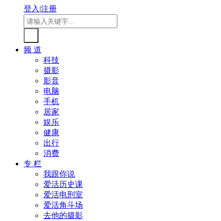
登入
|
注册
频 道
科技
摄影
影音
电脑
手机
居家
娱乐
健康
出行
消费
专 栏
我跟你说
爱活历史课
爱活电刑室
爱活角斗场
去他的摄影