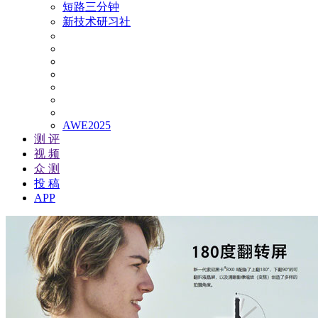
短路三分钟
新技术研习社
AWE2025
测 评
视 频
众 测
投 稿
APP