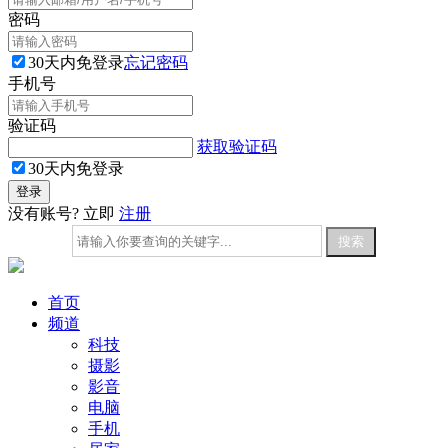
密码
30天内免登录
忘记密码
手机号
验证码
获取验证码
30天内免登录
没有账号? 立即
注册
首页
频道
科技
摄影
影音
电脑
手机