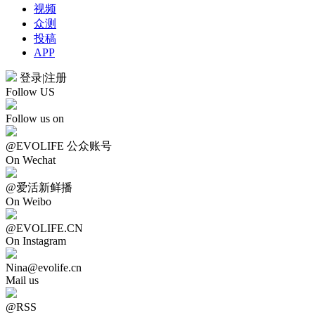
视频
众测
投稿
APP
登录
|
注册
Follow US
Follow us on
@EVOLIFE 公众账号
On Wechat
@爱活新鲜播
On Weibo
@EVOLIFE.CN
On Instagram
Nina@evolife.cn
Mail us
@RSS