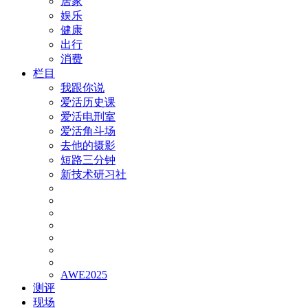
居家
娱乐
健康
出行
消费
栏目
我跟你说
爱活历史课
爱活电刑室
爱活角斗场
去他的摄影
短路三分钟
新技术研习社
AWE2025
测评
现场