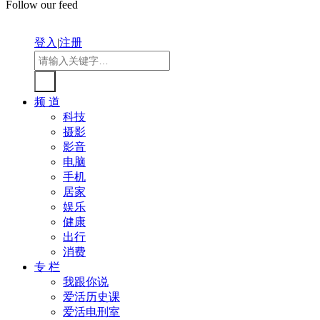
Follow our feed
登入
|
注册
频 道
科技
摄影
影音
电脑
手机
居家
娱乐
健康
出行
消费
专 栏
我跟你说
爱活历史课
爱活电刑室