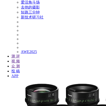
爱活角斗场
去他的摄影
短路三分钟
新技术研习社
AWE2025
测 评
视 频
众 测
投 稿
APP