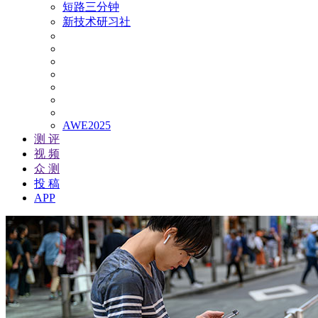
短路三分钟
新技术研习社
AWE2025
测 评
视 频
众 测
投 稿
APP