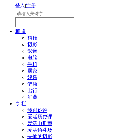
登入
|
注册
频 道
科技
摄影
影音
电脑
手机
居家
娱乐
健康
出行
消费
专 栏
我跟你说
爱活历史课
爱活电刑室
爱活角斗场
去他的摄影