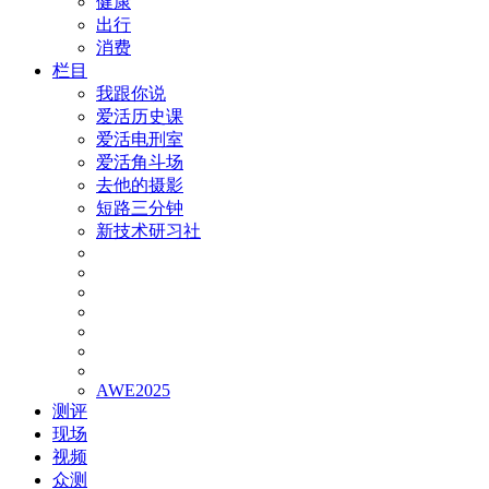
健康
出行
消费
栏目
我跟你说
爱活历史课
爱活电刑室
爱活角斗场
去他的摄影
短路三分钟
新技术研习社
AWE2025
测评
现场
视频
众测