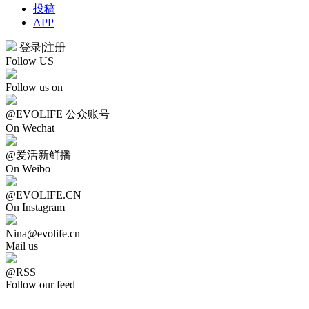
投稿
APP
登录
|
注册
Follow US
Follow us on
@EVOLIFE 公众账号
On Wechat
@爱活新鲜播
On Weibo
@EVOLIFE.CN
On Instagram
Nina@evolife.cn
Mail us
@RSS
Follow our feed