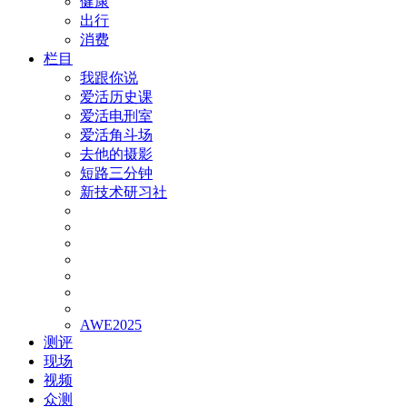
健康
出行
消费
栏目
我跟你说
爱活历史课
爱活电刑室
爱活角斗场
去他的摄影
短路三分钟
新技术研习社
AWE2025
测评
现场
视频
众测