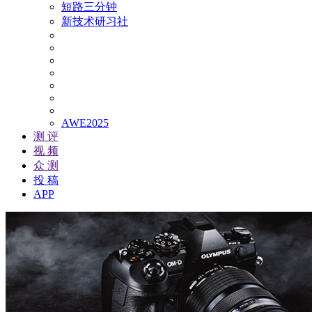
短路三分钟
新技术研习社
AWE2025
测 评
视 频
众 测
投 稿
APP