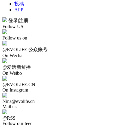
投稿
APP
登录
|
注册
Follow US
Follow us on
@EVOLIFE 公众账号
On Wechat
@爱活新鲜播
On Weibo
@EVOLIFE.CN
On Instagram
Nina@evolife.cn
Mail us
@RSS
Follow our feed