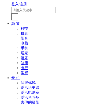
登入
|
注册
频 道
科技
摄影
影音
电脑
手机
居家
娱乐
健康
出行
消费
专 栏
我跟你说
爱活历史课
爱活电刑室
爱活角斗场
去他的摄影