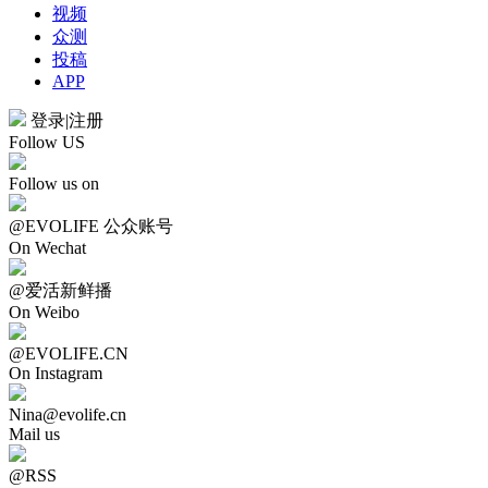
视频
众测
投稿
APP
登录
|
注册
Follow US
Follow us on
@EVOLIFE 公众账号
On Wechat
@爱活新鲜播
On Weibo
@EVOLIFE.CN
On Instagram
Nina@evolife.cn
Mail us
@RSS