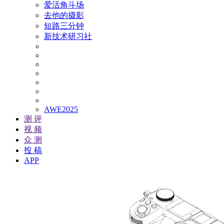
爱活角斗场
去他的摄影
短路三分钟
新技术研习社
AWE2025
测 评
视 频
众 测
投 稿
APP