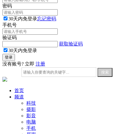
密码
30天内免登录
忘记密码
手机号
验证码
获取验证码
30天内免登录
没有账号? 立即
注册
首页
频道
科技
摄影
影音
电脑
手机