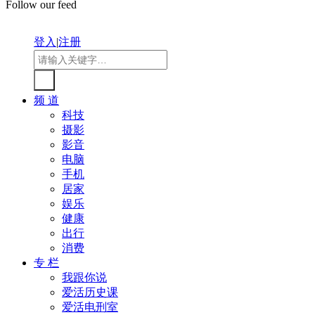
Follow our feed
登入
|
注册
频 道
科技
摄影
影音
电脑
手机
居家
娱乐
健康
出行
消费
专 栏
我跟你说
爱活历史课
爱活电刑室