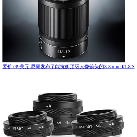
要价799美元 尼康发布了能抗衡顶级人像镜头的Z 85mm f/1.8 S