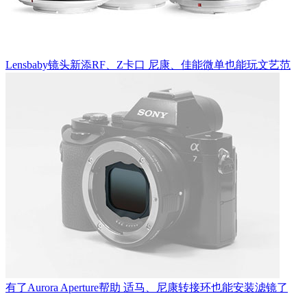
Lensbaby镜头新添RF、Z卡口 尼康、佳能微单也能玩文艺范
有了Aurora Aperture帮助 适马、尼康转接环也能安装滤镜了