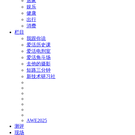
居家
娱乐
健康
出行
消费
栏目
我跟你说
爱活历史课
爱活电刑室
爱活角斗场
去他的摄影
短路三分钟
新技术研习社
AWE2025
测评
现场