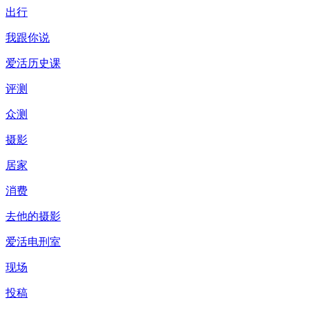
出行
我跟你说
爱活历史课
评测
众测
摄影
居家
消费
去他的摄影
爱活电刑室
现场
投稿