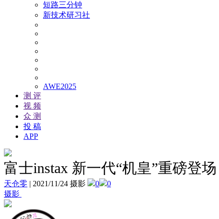
短路三分钟
新技术研习社
AWE2025
测 评
视 频
众 测
投 稿
APP
富士instax 新一代“机皇”重磅登
天仓零
|
2021/11/24 摄影
0
0
摄影