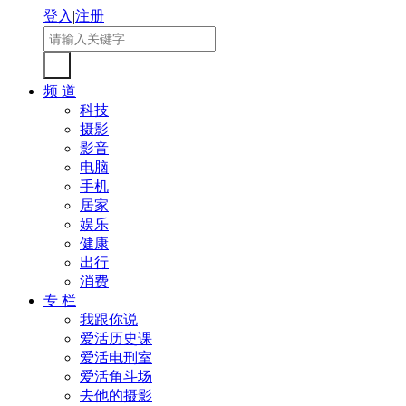
登入
|
注册
频 道
科技
摄影
影音
电脑
手机
居家
娱乐
健康
出行
消费
专 栏
我跟你说
爱活历史课
爱活电刑室
爱活角斗场
去他的摄影