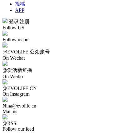
投稿
APP
登录
|
注册
Follow US
Follow us on
@EVOLIFE 公众账号
On Wechat
@爱活新鲜播
On Weibo
@EVOLIFE.CN
On Instagram
Nina@evolife.cn
Mail us
@RSS
Follow our feed