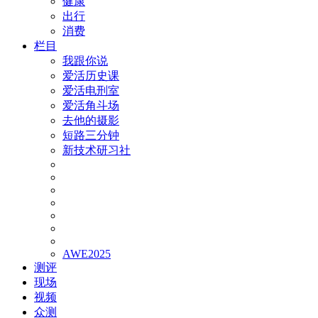
健康
出行
消费
栏目
我跟你说
爱活历史课
爱活电刑室
爱活角斗场
去他的摄影
短路三分钟
新技术研习社
AWE2025
测评
现场
视频
众测