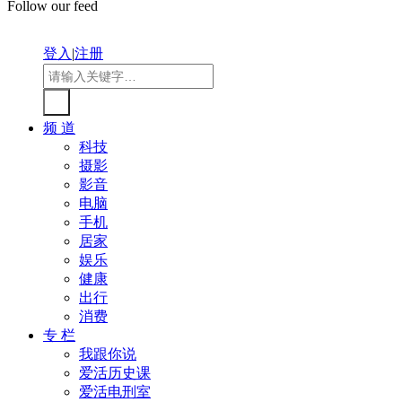
Follow our feed
登入
|
注册
频 道
科技
摄影
影音
电脑
手机
居家
娱乐
健康
出行
消费
专 栏
我跟你说
爱活历史课
爱活电刑室