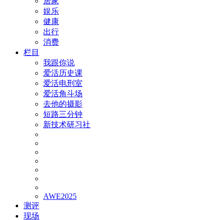
居家
娱乐
健康
出行
消费
栏目
我跟你说
爱活历史课
爱活电刑室
爱活角斗场
去他的摄影
短路三分钟
新技术研习社
AWE2025
测评
现场