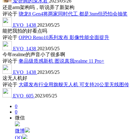
爱折腾的深水君
2023/05/26
还是arm架构吗，听说弄了新架构
评论于
骁龙8 Gen4将两家同时代工 都是3nm但恐怕会抽奖
EVO_1438
2023/05/25
能把我拍的好看点吗
评论于
OPPO Reno10系列发布 影像性能全面提升
EVO_1438
2023/05/25
今年realme的声音小了很多啊
评论于
奢品级质感新机 图说真我realme 11 Pro+
EVO_1438
2023/05/25
这无人机好
评论于
大疆发布行业用旗舰无人机 可支持20公里无线图传
EVO_605
2023/05/25
0
0
微信
微博
QQ