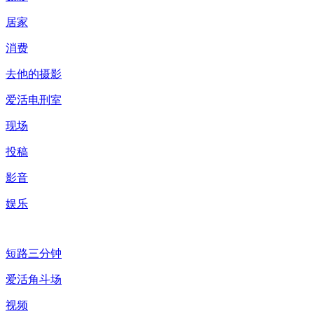
居家
消费
去他的摄影
爱活电刑室
现场
投稿
影音
娱乐
短路三分钟
爱活角斗场
视频