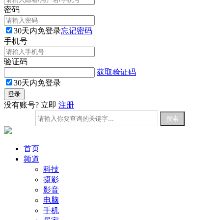
密码
30天内免登录
忘记密码
手机号
验证码
获取验证码
30天内免登录
没有账号? 立即
注册
首页
频道
科技
摄影
影音
电脑
手机