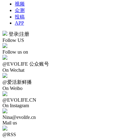
视频
众测
投稿
APP
登录
|
注册
Follow US
Follow us on
@EVOLIFE 公众账号
On Wechat
@爱活新鲜播
On Weibo
@EVOLIFE.CN
On Instagram
Nina@evolife.cn
Mail us
@RSS