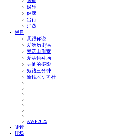
居家
娱乐
健康
出行
消费
栏目
我跟你说
爱活历史课
爱活电刑室
爱活角斗场
去他的摄影
短路三分钟
新技术研习社
AWE2025
测评
现场