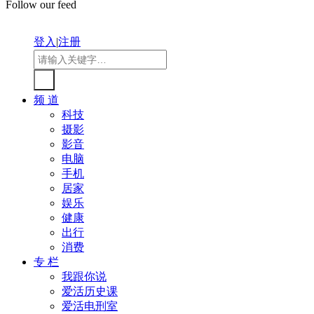
Follow our feed
登入
|
注册
频 道
科技
摄影
影音
电脑
手机
居家
娱乐
健康
出行
消费
专 栏
我跟你说
爱活历史课
爱活电刑室