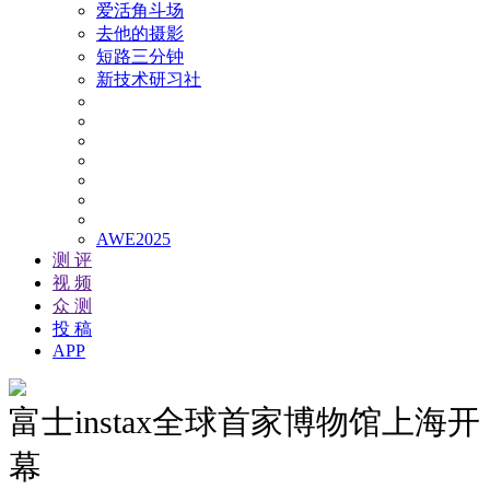
爱活角斗场
去他的摄影
短路三分钟
新技术研习社
AWE2025
测 评
视 频
众 测
投 稿
APP
富士instax全球首家博物馆上海开
幕