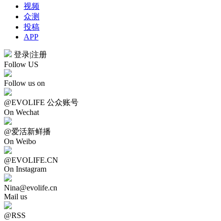
视频
众测
投稿
APP
登录
|
注册
Follow US
Follow us on
@EVOLIFE 公众账号
On Wechat
@爱活新鲜播
On Weibo
@EVOLIFE.CN
On Instagram
Nina@evolife.cn
Mail us
@RSS