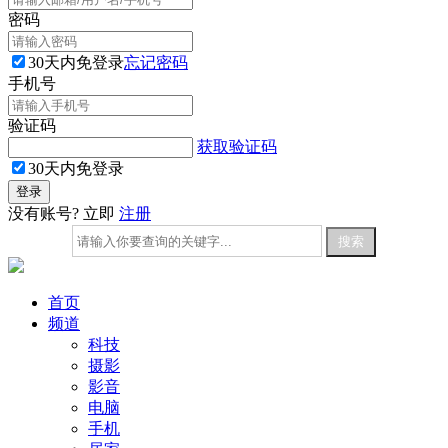
密码
30天内免登录
忘记密码
手机号
验证码
获取验证码
30天内免登录
没有账号? 立即
注册
首页
频道
科技
摄影
影音
电脑
手机