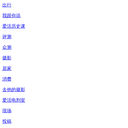
出行
我跟你说
爱活历史课
评测
众测
摄影
居家
消费
去他的摄影
爱活电刑室
现场
投稿