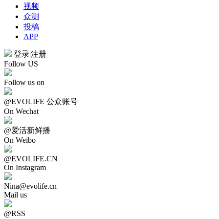
视频
众测
投稿
APP
登录
|
注册
Follow US
Follow us on
@EVOLIFE 公众账号
On Wechat
@爱活新鲜播
On Weibo
@EVOLIFE.CN
On Instagram
Nina@evolife.cn
Mail us
@RSS