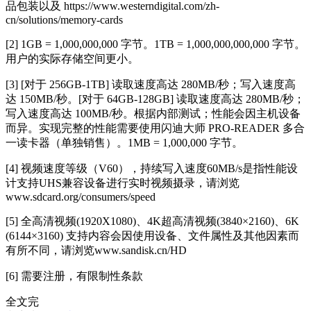
品包装以及 https://www.westerndigital.com/zh-
cn/solutions/memory-cards
[2] 1GB = 1,000,000,000 字节。1TB = 1,000,000,000,000 字节。
用户的实际存储空间更小。
[3] [对于 256GB-1TB] 读取速度高达 280MB/秒；写入速度高
达 150MB/秒。[对于 64GB-128GB] 读取速度高达 280MB/秒；
写入速度高达 100MB/秒。根据内部测试；
性
能会因主机设备
而异。实现完整的
性
能需要使用闪迪
大师
PRO-READER 多合
一读卡器（单独销售）。1MB = 1,000,000 字节。
[4] 视频速度等级（V60），持续写入速度60MB/s是指
性
能设
计支持UHS兼容设备进行实时视频摄录，请浏览
www.sdcard.org/consumers/speed
[5] 全高清视频(1920X1080)、4K超高清视频(3840×2160)、6K
(6144×3160) 支持内容会因使用设备、文件属
性
及其他因素而
有所不同，请浏览www.sandisk.cn/HD
[6] 需要注册，有限制
性
条款
全文完