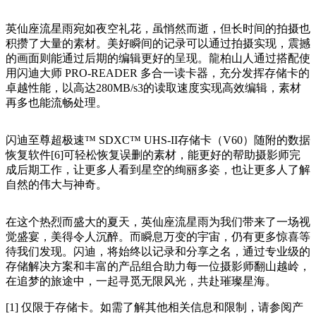
英仙座流星雨宛如夜空礼花，虽悄然而逝，但长时间的拍摄也
积攒了大量的素材。美好瞬间的记录可以通过拍摄实现，震撼
的画面则能通过后期的编辑更好的呈现。龍柏山人通过搭配使
用闪迪
大师
PRO-READER 多合一读卡器，充分发挥存储卡的
卓越
性
能，以高达280MB/s3的读取速度实现高效编辑，素材
再多也能流畅处理。
闪迪至尊超极速™ SDXC™ UHS-II存储卡（V60）随附的数据
恢复软件[6]可轻松恢复误删的素材，能更好的帮助摄影师完
成后期工作，让更多人看到星空的绚丽多姿，也让更多人了解
自然的伟大与神奇。
在这个热烈而盛大的夏天，英仙座流星雨为我们带来了一场视
觉盛宴，美得令人沉醉。而瞬息万变的宇宙，仍有更多惊喜等
待我们发现。闪迪，将始终以记录和分享之名，通过专业级的
存储解决方案和丰富的产品组合助力每一位摄影师翻山越岭，
在追梦的旅途中，一起寻觅无限风光，共赴璀璨星海。
[1] 仅限于存储卡。如需了解其他相关信息和限制，请参阅产