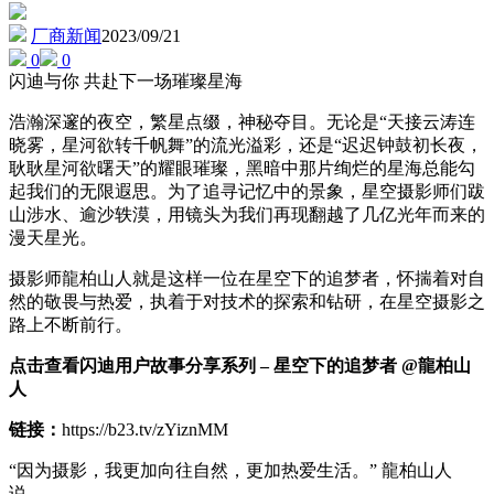
厂商新闻
2023/09/21
0
0
闪迪与你 共赴下一场璀璨星海
浩瀚深邃的夜空，繁星点缀，神秘夺目。无论是“天接云涛连
晓雾，星河欲转千帆舞”的流光溢彩，还是“迟迟钟鼓初长夜，
耿耿星河欲曙天”的耀眼璀璨，黑暗中那片绚烂的星海
总
能勾
起我们的无限遐思。为了追寻记忆中的景象，星空摄影师们跋
山涉水、逾沙轶漠，用镜头为我们再现翻越了几亿光年而来的
漫天星光。
摄影师龍柏山人就是这样一位在星空下的追梦者，怀揣着对自
然的敬畏与热爱，执着于对技术的探索和钻研，在星空摄影之
路上不断前行。
点击查看闪
迪
用户故事分享系列
–
星空下的追梦者
@
龍柏山
人
链接
：
https://b23.tv/zYiznMM
“因为摄影，我更加向往自然，更加热爱生活。” 龍柏山人
说。