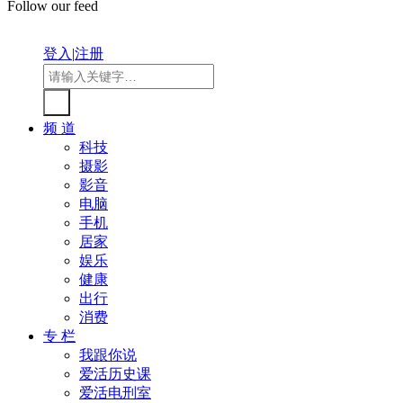
Follow our feed
登入
|
注册
频 道
科技
摄影
影音
电脑
手机
居家
娱乐
健康
出行
消费
专 栏
我跟你说
爱活历史课
爱活电刑室