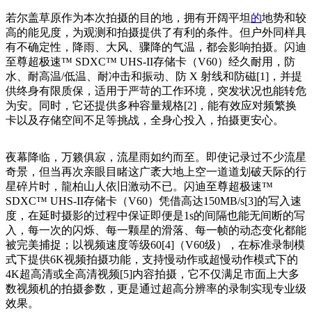
若尔盖草原作为本次拍摄的目的地，拥有开阔
平
坦
的
地势和较
高的能见度，为观测和拍摄提供了有利的条件。但户外同样具
有不确定
性
，降雨、大风、骤降的气温，都会影响拍摄。闪迪
至尊超极速™ SDXC™ UHS-II存储卡（V60）经久耐用，防
水、耐高温/低温、耐冲击和振动、防 X 射线和防磁[1]，并提
供终身有限质保，适用于严苛的工作环境，突发状况也能转危
为安。同时，它还提供多种容量规格[2]，能有效应对频繁换
卡以及存储空间不足等挑战，全身心投入，拍摄更安心。
夜幕降临，万籁俱寂，流星雨如约而至。即使记录过不少流星
奇景，但当再次亲眼目睹这广袤大地上空一道道划破天际的行
星碎片时，龍柏山人依旧激动不已。闪迪至尊超极速™
SDXC™ UHS-II存储卡（V60）凭借高达150MB/s[3]的写入速
度，在延时摄影的过程中保证即便是1s的间隔也能无间断的写
入，每一次的闪烁、每一颗星的滑落、每一帧的动态变化都能
被完美捕捉；以视频速度等级60[4]（V60级），在标准录制模
式下提供6K视频拍摄功能，支持慢动作或超慢动作模式下的
4K超高清或全高清视频[5]内容拍摄，它不仅满足市面上大多
数视频机的拍摄参数，更是通过超高分辨率的录制实现专业级
效果
。