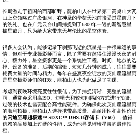
长期游走于祖国的西部旷野，龍柏山人在世界第二高桌山大瓦
山上空领略过广袤银河、在神圣的华蓥天池前接受过星前月下
的洗礼、也在广元云
台
山间捕捉到了6800年一遇的新智慧星，
披星戴月，只为给大家带来无与伦比的星空体验。
很多人会认为，能够记录下刹那飞逝的流星是一件很幸运的事
情，但对于专业摄影师而言，除了需要有熬得住漫漫长夜的耐
心、毅力外，星空摄影更是一个系统
性
工程。时间、地点的选
择、设备的准备、后期的编辑，短短几分钟的成片，往往需要
耗费大量的时间与精力。每年在盛夏夜空绽放的英仙座流星雨
是星空摄影师们的狂欢，龍柏山人也为此做足了功课。
考虑到夜晚环境亮度往往很低，为了捕捉清晰、完整的流星
雨，通常会采用高ISO、短曝光和较短间隔的方式进行拍摄。
过硬的技术也需要配合高
性
能硬件。为确保此次英仙座流星雨
的顺利拍摄，龍柏山人选择携带高质量、高耐用
性
和高
性
价比
的
闪
迪
至尊
超极
速
™ SDXC™ UHS-II
存储卡（
V60
）
，值得
信赖的品质加上过硬的
性
能，成为他寻觅璀璨星海的最佳拍
档。