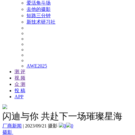
爱活角斗场
去他的摄影
短路三分钟
新技术研习社
AWE2025
测 评
视 频
众 测
投 稿
APP
闪迪与你 共赴下一场璀璨星海
厂商新闻
|
2023/09/21 摄影
0
0
摄影