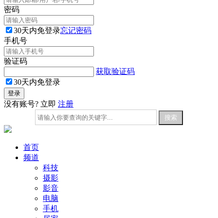
密码
30天内免登录
忘记密码
手机号
验证码
获取验证码
30天内免登录
没有账号? 立即
注册
首页
频道
科技
摄影
影音
电脑
手机