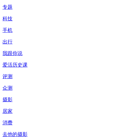
专题
科技
手机
出行
我跟你说
爱活历史课
评测
众测
摄影
居家
消费
去他的摄影