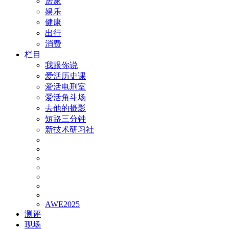
居家
娱乐
健康
出行
消费
栏目
我跟你说
爱活历史课
爱活电刑室
爱活角斗场
去他的摄影
短路三分钟
新技术研习社
AWE2025
测评
现场