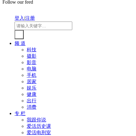
Follow our feed
登入
|
注册
频 道
科技
摄影
影音
电脑
手机
居家
娱乐
健康
出行
消费
专 栏
我跟你说
爱活历史课
爱活电刑室