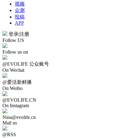
视频
众测
投稿
APP
登录
|
注册
Follow US
Follow us on
@EVOLIFE 公众账号
On Wechat
@爱活新鲜播
On Weibo
@EVOLIFE.CN
On Instagram
Nina@evolife.cn
Mail us
@RSS