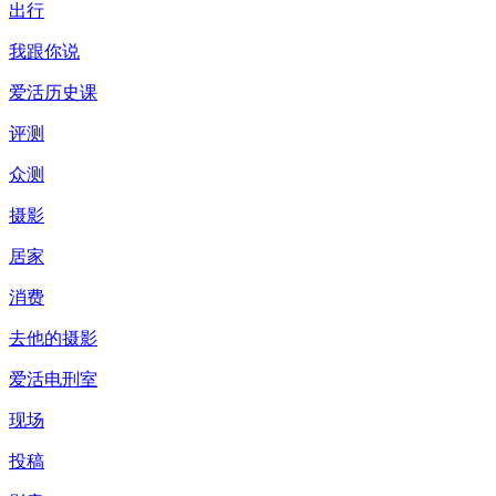
出行
我跟你说
爱活历史课
评测
众测
摄影
居家
消费
去他的摄影
爱活电刑室
现场
投稿