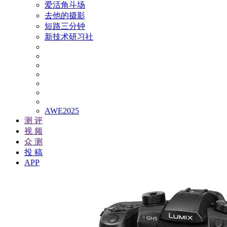
爱活角斗场
去他的摄影
短路三分钟
新技术研习社
AWE2025
测 评
视 频
众 测
投 稿
APP