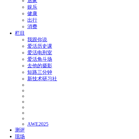
居家
娱乐
健康
出行
消费
栏目
我跟你说
爱活历史课
爱活电刑室
爱活角斗场
去他的摄影
短路三分钟
新技术研习社
AWE2025
测评
现场