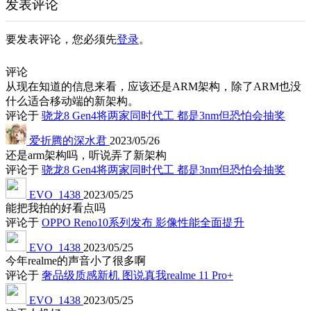
发表评论
要发表评论，您必须先
登录
。
评论
从现在知道的信息来看，应该还是ARM架构，除了ARM也没
什么适合移动端的新架构。
评论于
骁龙8 Gen4将两家同时代工 都是3nm但恐怕会抽奖
爱折腾的深水君
2023/05/26
还是arm架构吗，听说弄了新架构
评论于
骁龙8 Gen4将两家同时代工 都是3nm但恐怕会抽奖
EVO_1438
2023/05/25
能把我拍的好看点吗
评论于
OPPO Reno10系列发布 影像性能全面提升
EVO_1438
2023/05/25
今年realme的声音小了很多啊
评论于
奢品级质感新机 图说真我realme 11 Pro+
EVO_1438
2023/05/25