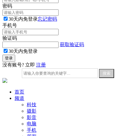
密码
30天内免登录
忘记密码
手机号
验证码
获取验证码
30天内免登录
没有账号? 立即
注册
首页
频道
科技
摄影
影音
电脑
手机