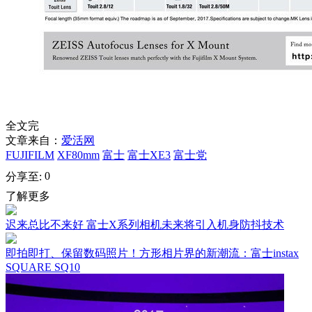
全文完
文章来自：
爱活网
FUJIFILM
XF80mm
富士
富士XE3
富士党
0
分享至:
了解更多
迟来总比不来好 富士X系列相机未来将引入机身防抖技术
即拍即打、保留数码照片！方形相片界的新潮流：富士instax
SQUARE SQ10