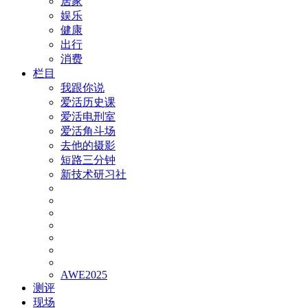
居家
娱乐
健康
出行
消费
栏目
我跟你说
爱活历史课
爱活电刑室
爱活角斗场
去他的摄影
短路三分钟
新技术研习社
AWE2025
测评
现场