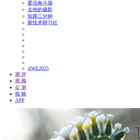
爱活角斗场
去他的摄影
短路三分钟
新技术研习社
AWE2025
测 评
视 频
众 测
投 稿
APP