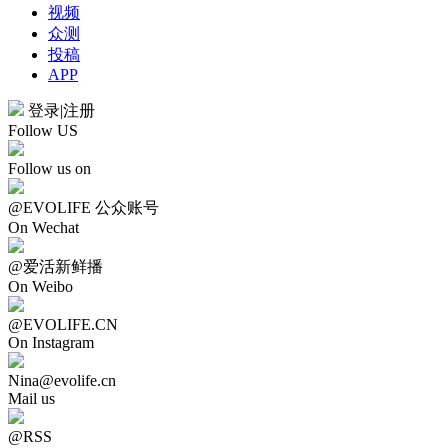
视频
众测
投稿
APP
登录
|
注册
Follow US
Follow us on
@EVOLIFE 公众账号
On Wechat
@爱活新鲜播
On Weibo
@EVOLIFE.CN
On Instagram
Nina@evolife.cn
Mail us
@RSS