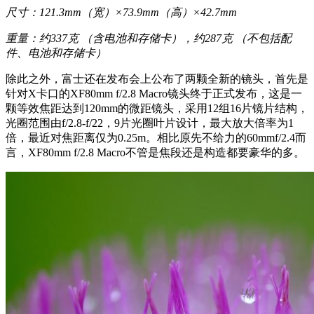
尺寸：121.3mm（宽）×73.9mm（高）×42.7mm
重量：约337克 （含电池和存储卡），约287克 （不包括配
件、电池和存储卡）
除此之外，富士还在发布会上公布了两颗全新的镜头，首先是
针对X卡口的XF80mm f/2.8 Macro镜头终于正式发布，这是一
颗等效焦距达到120mm的微距镜头，采用12组16片镜片结构，
光圈范围由f/2.8-f/22，9片光圈叶片设计，最大放大倍率为1
倍，最近对焦距离仅为0.25m。相比原先不给力的60mmf/2.4而
言，XF80mm f/2.8 Macro不管是焦段还是构造都要豪华的多。