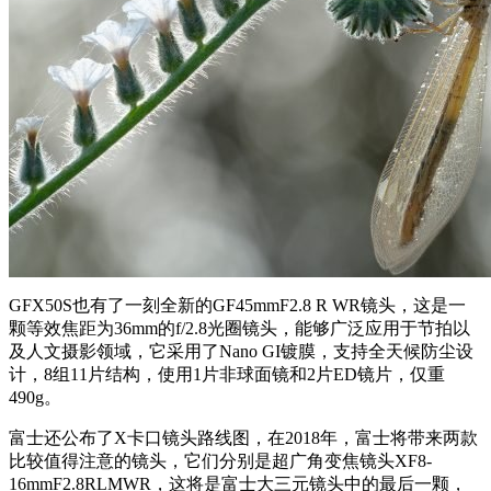
GFX50S也有了一刻全新的GF45mmF2.8 R WR镜头，这是一
颗等效焦距为36mm的f/2.8光圈镜头，能够广泛应用于节拍以
及人文摄影领域，它采用了Nano GI镀膜，支持全天候防尘设
计，8组11片结构，使用1片非球面镜和2片ED镜片，仅重
490g。
富士还公布了X卡口镜头路线图，在2018年，富士将带来两款
比较值得注意的镜头，它们分别是超广角变焦镜头XF8-
16mmF2.8RLMWR，这将是富士大三元镜头中的最后一颗，