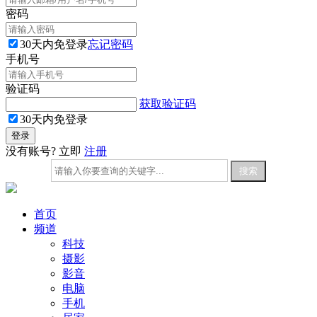
密码
30天内免登录
忘记密码
手机号
验证码
获取验证码
30天内免登录
没有账号? 立即
注册
首页
频道
科技
摄影
影音
电脑
手机