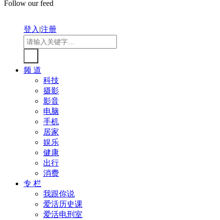
Follow our feed
登入
|
注册
频 道
科技
摄影
影音
电脑
手机
居家
娱乐
健康
出行
消费
专 栏
我跟你说
爱活历史课
爱活电刑室