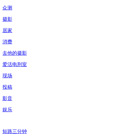
众测
摄影
居家
消费
去他的摄影
爱活电刑室
现场
投稿
影音
娱乐
短路三分钟