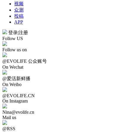
视频
众测
投稿
APP
登录
|
注册
Follow US
Follow us on
@EVOLIFE 公众账号
On Wechat
@爱活新鲜播
On Weibo
@EVOLIFE.CN
On Instagram
Nina@evolife.cn
Mail us
@RSS