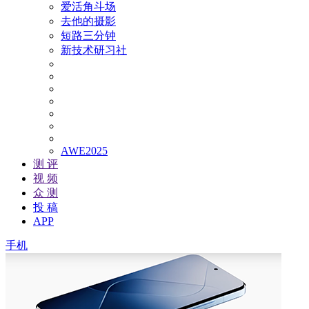
爱活角斗场
去他的摄影
短路三分钟
新技术研习社
AWE2025
测 评
视 频
众 测
投 稿
APP
手机