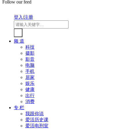
Follow our feed
登入
|
注册
频 道
科技
摄影
影音
电脑
手机
居家
娱乐
健康
出行
消费
专 栏
我跟你说
爱活历史课
爱活电刑室