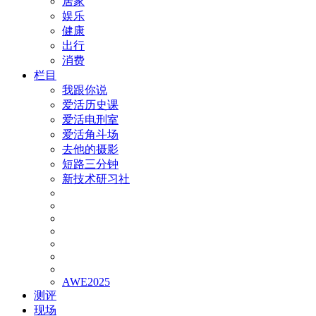
居家
娱乐
健康
出行
消费
栏目
我跟你说
爱活历史课
爱活电刑室
爱活角斗场
去他的摄影
短路三分钟
新技术研习社
AWE2025
测评
现场