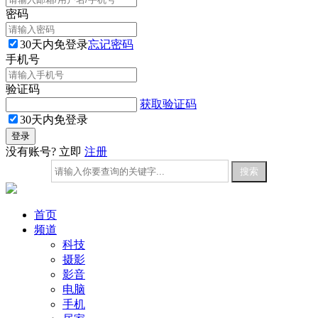
密码
30天内免登录
忘记密码
手机号
验证码
获取验证码
30天内免登录
没有账号? 立即
注册
首页
频道
科技
摄影
影音
电脑
手机