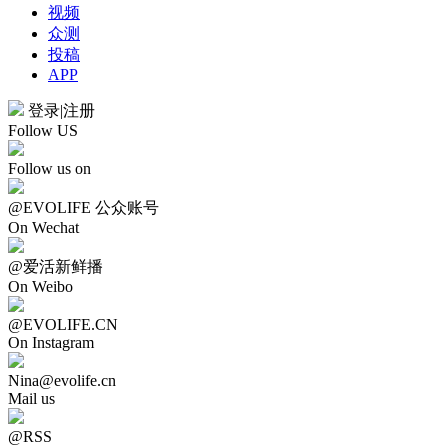
视频
众测
投稿
APP
登录
|
注册
Follow US
Follow us on
@EVOLIFE 公众账号
On Wechat
@爱活新鲜播
On Weibo
@EVOLIFE.CN
On Instagram
Nina@evolife.cn
Mail us
@RSS