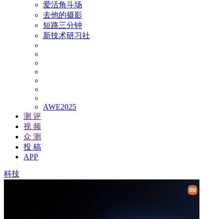
爱活角斗场
去他的摄影
短路三分钟
新技术研习社
AWE2025
测 评
视 频
众 测
投 稿
APP
科技