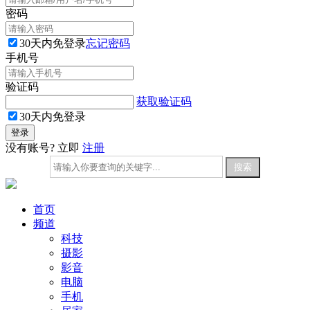
密码
30天内免登录
忘记密码
手机号
验证码
获取验证码
30天内免登录
没有账号? 立即
注册
首页
频道
科技
摄影
影音
电脑
手机