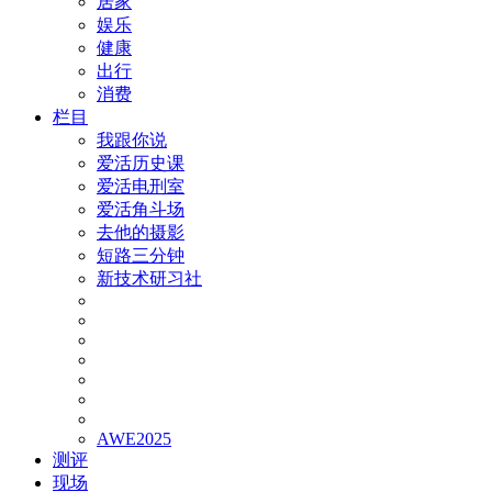
居家
娱乐
健康
出行
消费
栏目
我跟你说
爱活历史课
爱活电刑室
爱活角斗场
去他的摄影
短路三分钟
新技术研习社
AWE2025
测评
现场