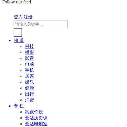
Follow our feed
登入
|
注册
频 道
科技
摄影
影音
电脑
手机
居家
娱乐
健康
出行
消费
专 栏
我跟你说
爱活历史课
爱活电刑室