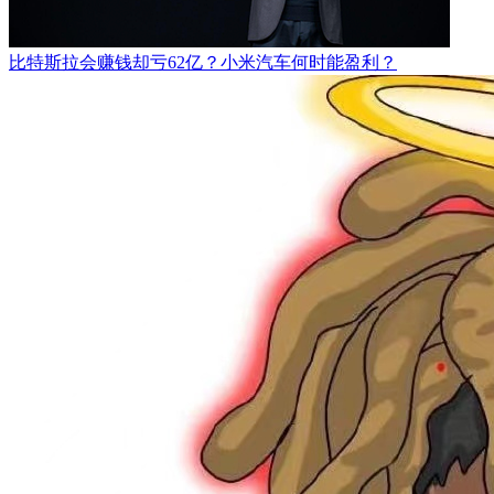
比特斯拉会赚钱却亏62亿？小米汽车何时能盈利？