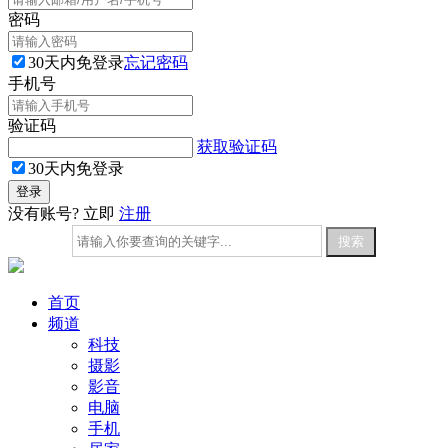
密码
30天内免登录
忘记密码
手机号
验证码
获取验证码
30天内免登录
没有账号? 立即
注册
首页
频道
科技
摄影
影音
电脑
手机