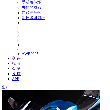
爱活角斗场
去他的摄影
短路三分钟
新技术研习社
AWE2025
测 评
视 频
众 测
投 稿
APP
出行