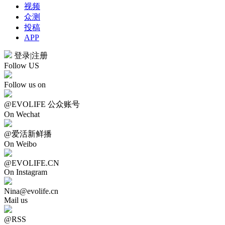
视频
众测
投稿
APP
登录
|
注册
Follow US
Follow us on
@EVOLIFE 公众账号
On Wechat
@爱活新鲜播
On Weibo
@EVOLIFE.CN
On Instagram
Nina@evolife.cn
Mail us
@RSS