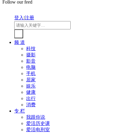
Follow our feed
登入
|
注册
频 道
科技
摄影
影音
电脑
手机
居家
娱乐
健康
出行
消费
专 栏
我跟你说
爱活历史课
爱活电刑室