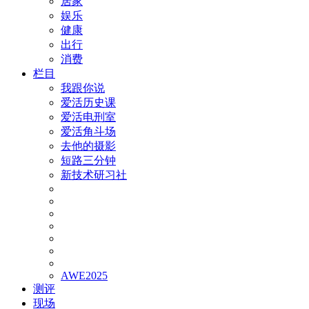
居家
娱乐
健康
出行
消费
栏目
我跟你说
爱活历史课
爱活电刑室
爱活角斗场
去他的摄影
短路三分钟
新技术研习社
AWE2025
测评
现场