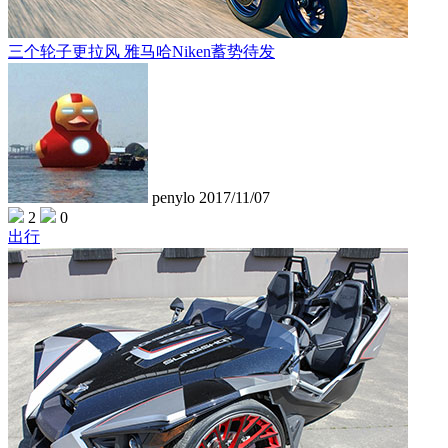
三个轮子更拉风 雅马哈Niken蓄势待发
penylo
2017/11/07
2
0
出行