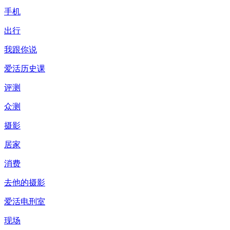
手机
出行
我跟你说
爱活历史课
评测
众测
摄影
居家
消费
去他的摄影
爱活电刑室
现场