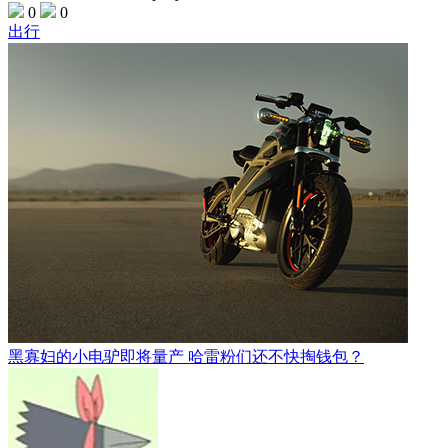
0
0
出行
黑寡妇的小电驴即将量产 哈雷粉们还不快掏钱包？