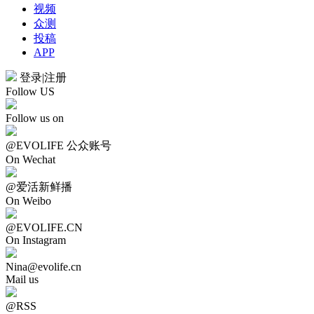
视频
众测
投稿
APP
登录
|
注册
Follow US
Follow us on
@EVOLIFE 公众账号
On Wechat
@爱活新鲜播
On Weibo
@EVOLIFE.CN
On Instagram
Nina@evolife.cn
Mail us
@RSS