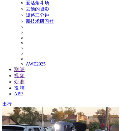
爱活角斗场
去他的摄影
短路三分钟
新技术研习社
AWE2025
测 评
视 频
众 测
投 稿
APP
出行