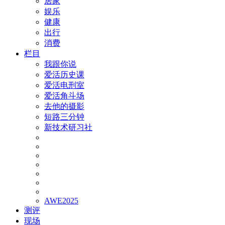
居家
娱乐
健康
出行
消费
栏目
我跟你说
爱活历史课
爱活电刑室
爱活角斗场
去他的摄影
短路三分钟
新技术研习社
AWE2025
测评
现场