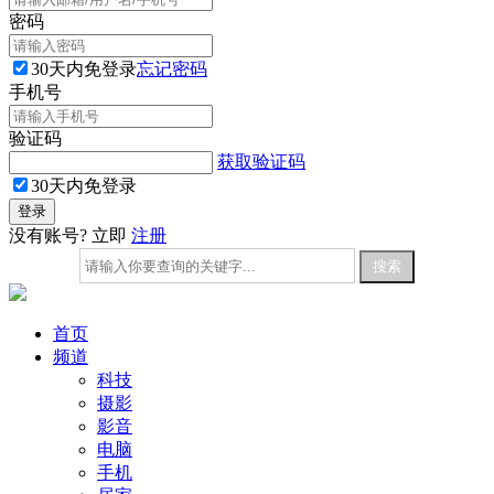
密码
30天内免登录
忘记密码
手机号
验证码
获取验证码
30天内免登录
没有账号? 立即
注册
首页
频道
科技
摄影
影音
电脑
手机