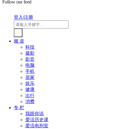
Follow our feed
登入
|
注册
频 道
科技
摄影
影音
电脑
手机
居家
娱乐
健康
出行
消费
专 栏
我跟你说
爱活历史课
爱活电刑室