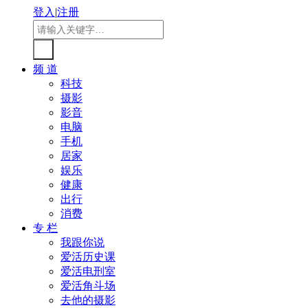
登入
|
注册
频 道
科技
摄影
影音
电脑
手机
居家
娱乐
健康
出行
消费
专 栏
我跟你说
爱活历史课
爱活电刑室
爱活角斗场
去他的摄影