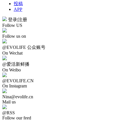
投稿
APP
登录
|
注册
Follow US
Follow us on
@EVOLIFE 公众账号
On Wechat
@爱活新鲜播
On Weibo
@EVOLIFE.CN
On Instagram
Nina@evolife.cn
Mail us
@RSS
Follow our feed