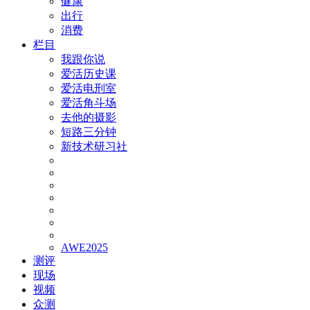
健康
出行
消费
栏目
我跟你说
爱活历史课
爱活电刑室
爱活角斗场
去他的摄影
短路三分钟
新技术研习社
AWE2025
测评
现场
视频
众测