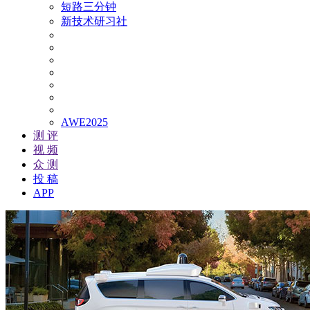
短路三分钟
新技术研习社
AWE2025
测 评
视 频
众 测
投 稿
APP