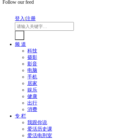
Follow our feed
登入
|
注册
频 道
科技
摄影
影音
电脑
手机
居家
娱乐
健康
出行
消费
专 栏
我跟你说
爱活历史课
爱活电刑室