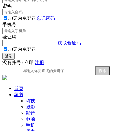
密码
30天内免登录
忘记密码
手机号
验证码
获取验证码
30天内免登录
没有账号? 立即
注册
首页
频道
科技
摄影
影音
电脑
手机