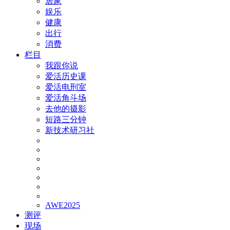
居家
娱乐
健康
出行
消费
栏目
我跟你说
爱活历史课
爱活电刑室
爱活角斗场
去他的摄影
短路三分钟
新技术研习社
AWE2025
测评
现场