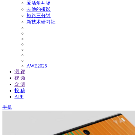
爱活角斗场
去他的摄影
短路三分钟
新技术研习社
AWE2025
测 评
视 频
众 测
投 稿
APP
手机