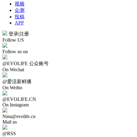
视频
众测
投稿
APP
登录
|
注册
Follow US
Follow us on
@EVOLIFE 公众账号
On Wechat
@爱活新鲜播
On Weibo
@EVOLIFE.CN
On Instagram
Nina@evolife.cn
Mail us
@RSS