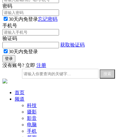
密码
30天内免登录
忘记密码
手机号
验证码
获取验证码
30天内免登录
没有账号? 立即
注册
首页
频道
科技
摄影
影音
电脑
手机