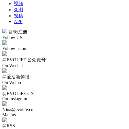
视频
众测
投稿
APP
登录
|
注册
Follow US
Follow us on
@EVOLIFE 公众账号
On Wechat
@爱活新鲜播
On Weibo
@EVOLIFE.CN
On Instagram
Nina@evolife.cn
Mail us
@RSS