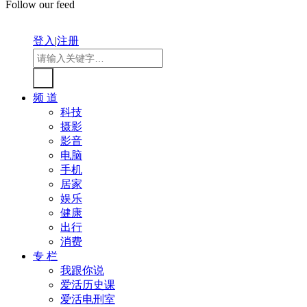
Follow our feed
登入
|
注册
频 道
科技
摄影
影音
电脑
手机
居家
娱乐
健康
出行
消费
专 栏
我跟你说
爱活历史课
爱活电刑室