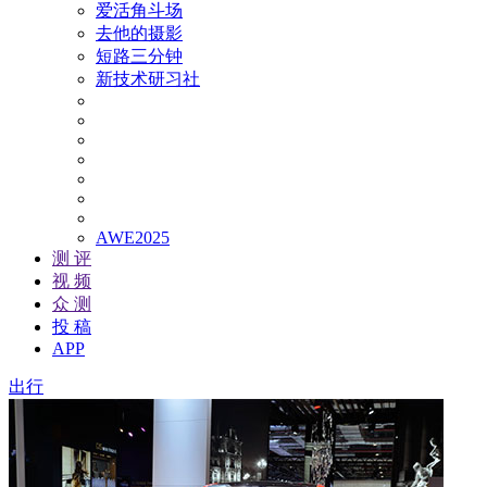
爱活角斗场
去他的摄影
短路三分钟
新技术研习社
AWE2025
测 评
视 频
众 测
投 稿
APP
出行