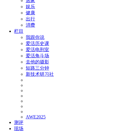
居家
娱乐
健康
出行
消费
栏目
我跟你说
爱活历史课
爱活电刑室
爱活角斗场
去他的摄影
短路三分钟
新技术研习社
AWE2025
测评
现场