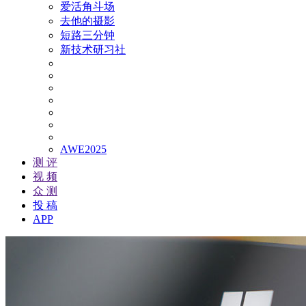
爱活角斗场
去他的摄影
短路三分钟
新技术研习社
AWE2025
测 评
视 频
众 测
投 稿
APP