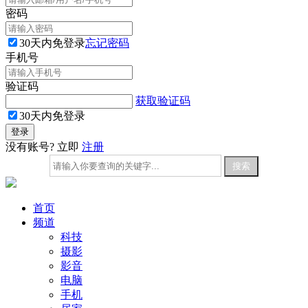
密码
30天内免登录
忘记密码
手机号
验证码
获取验证码
30天内免登录
没有账号? 立即
注册
首页
频道
科技
摄影
影音
电脑
手机