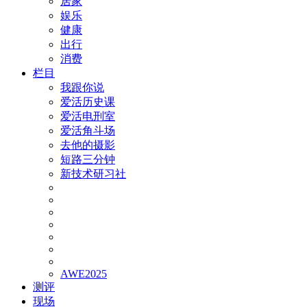
居家
娱乐
健康
出行
消费
栏目
我跟你说
爱活历史课
爱活电刑室
爱活角斗场
去他的摄影
短路三分钟
新技术研习社
AWE2025
测评
现场