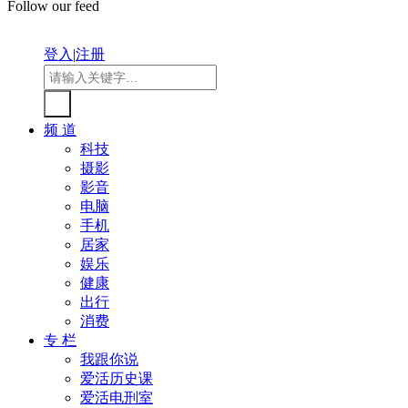
Follow our feed
登入
|
注册
频 道
科技
摄影
影音
电脑
手机
居家
娱乐
健康
出行
消费
专 栏
我跟你说
爱活历史课
爱活电刑室