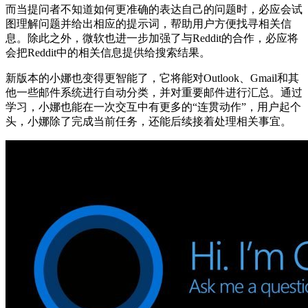
而当提问者不知道如何更准确的表达自己的问题时，必应会试
图理解问题并给出相应的提示词，帮助用户方便找寻相关信
息。除此之外，微软也进一步加强了与Reddit的合作，必应将
会把Reddit中的相关信息提供给搜索结果。
新版本的小娜也变得更智能了，它将能对Outlook、Gmail和其
他一些邮件系统进行自动分类，并对重要邮件进行汇总。通过
学习，小娜也能在一次交互中有更多的“连贯动作”，用户起个
头，小娜除了完成当前任务，还能后续接着处理相关事宜。