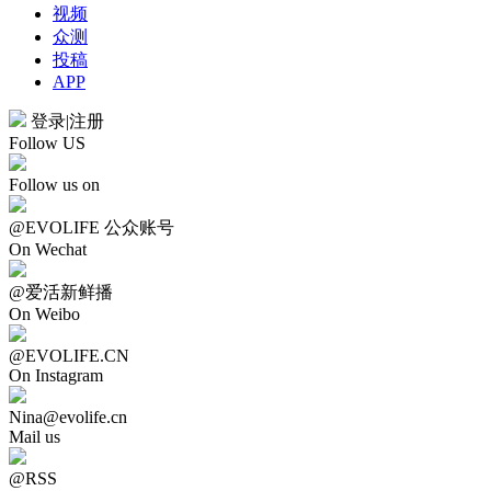
视频
众测
投稿
APP
登录
|
注册
Follow US
Follow us on
@EVOLIFE 公众账号
On Wechat
@爱活新鲜播
On Weibo
@EVOLIFE.CN
On Instagram
Nina@evolife.cn
Mail us
@RSS