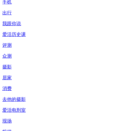
手机
出行
我跟你说
爱活历史课
评测
众测
摄影
居家
消费
去他的摄影
爱活电刑室
现场