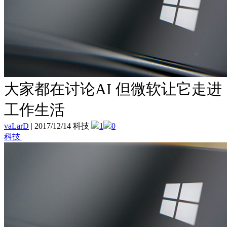
大家都在讨论AI 但微软让它走进
工作生活
vaLarD
|
2017/12/14 科技
1
0
科技