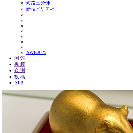
短路三分钟
新技术研习社
AWE2025
测 评
视 频
众 测
投 稿
APP