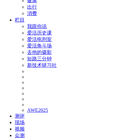
健康
出行
消费
栏目
我跟你说
爱活历史课
爱活电刑室
爱活角斗场
去他的摄影
短路三分钟
新技术研习社
AWE2025
测评
现场
视频
众测