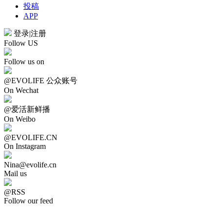
投稿
APP
登录
|
注册
Follow US
Follow us on
@EVOLIFE 公众账号
On Wechat
@爱活新鲜播
On Weibo
@EVOLIFE.CN
On Instagram
Nina@evolife.cn
Mail us
@RSS
Follow our feed