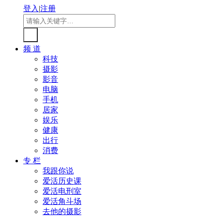
登入
|
注册
频 道
科技
摄影
影音
电脑
手机
居家
娱乐
健康
出行
消费
专 栏
我跟你说
爱活历史课
爱活电刑室
爱活角斗场
去他的摄影