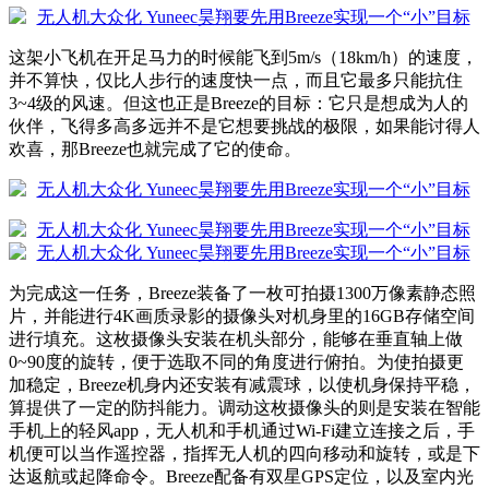
这架小飞机在开足马力的时候能飞到5m/s（18km/h）的速度，
并不算快，仅比人步行的速度快一点，而且它最多只能抗住
3~4级的风速。但这也正是Breeze的目标：它只是想成为人的
伙伴，飞得多高多远并不是它想要挑战的极限，如果能讨得人
欢喜，那Breeze也就完成了它的使命。
为完成这一任务，Breeze装备了一枚可拍摄1300万像素静态照
片，并能进行4K画质录影的摄像头对机身里的16GB存储空间
进行填充。这枚摄像头安装在机头部分，能够在垂直轴上做
0~90度的旋转，便于选取不同的角度进行俯拍。为使拍摄更
加稳定，Breeze机身内还安装有减震球，以使机身保持平稳，
算提供了一定的防抖能力。调动这枚摄像头的则是安装在智能
手机上的轻风app，无人机和手机通过Wi-Fi建立连接之后，手
机便可以当作遥控器，指挥无人机的四向移动和旋转，或是下
达返航或起降命令。Breeze配备有双星GPS定位，以及室内光