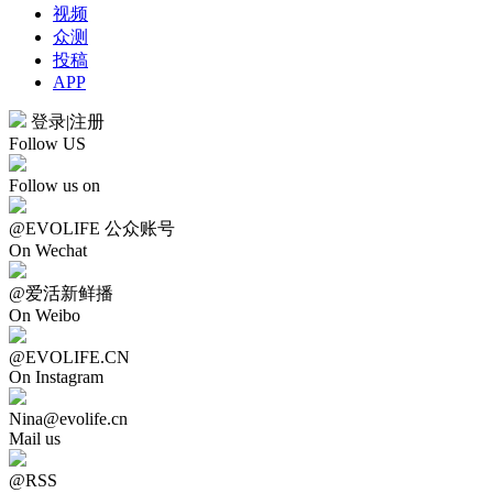
视频
众测
投稿
APP
登录
|
注册
Follow US
Follow us on
@EVOLIFE 公众账号
On Wechat
@爱活新鲜播
On Weibo
@EVOLIFE.CN
On Instagram
Nina@evolife.cn
Mail us
@RSS