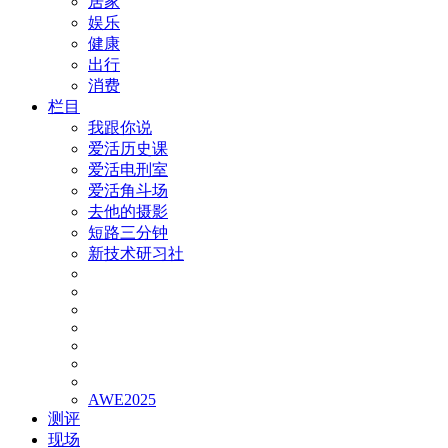
居家
娱乐
健康
出行
消费
栏目
我跟你说
爱活历史课
爱活电刑室
爱活角斗场
去他的摄影
短路三分钟
新技术研习社
AWE2025
测评
现场