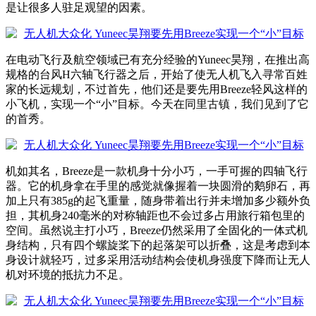
是让很多人驻足观望的因素。
在电动飞行及航空领域已有充分经验的Yuneec昊翔，在推出高
规格的台风H六轴飞行器之后，开始了使无人机飞入寻常百姓
家的长远规划，不过首先，他们还是要先用Breeze轻风这样的
小飞机，实现一个“小”目标。今天在同里古镇，我们见到了它
的首秀。
机如其名，Breeze是一款机身十分小巧，一手可握的四轴飞行
器。它的机身拿在手里的感觉就像握着一块圆滑的鹅卵石，再
加上只有385g的起飞重量，随身带着出行并未增加多少额外负
担，其机身240毫米的对称轴距也不会过多占用旅行箱包里的
空间。虽然说主打小巧，Breeze仍然采用了全固化的一体式机
身结构，只有四个螺旋桨下的起落架可以折叠，这是考虑到本
身设计就轻巧，过多采用活动结构会使机身强度下降而让无人
机对环境的抵抗力不足。