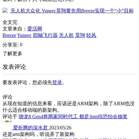
全文完
文章来自：
爱活网
Breeze
Yuneec
四轴飞行器
无人机
昊翔
轻风
0
分享至:
了解更多
发表评论
要发表评论，您必须先
登录
。
评论
从现在知道的信息来看，应该还是ARM架构，除了ARM也没
什么适合移动端的新架构。
评论于
骁龙8 Gen4将两家同时代工 都是3nm但恐怕会抽奖
爱折腾的深水君
2023/05/26
还是arm架构吗，听说弄了新架构