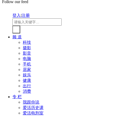
Follow our feed
登入
|
注册
频 道
科技
摄影
影音
电脑
手机
居家
娱乐
健康
出行
消费
专 栏
我跟你说
爱活历史课
爱活电刑室