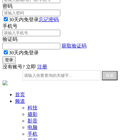
密码
30天内免登录
忘记密码
手机号
验证码
获取验证码
30天内免登录
没有账号? 立即
注册
首页
频道
科技
摄影
影音
电脑
手机