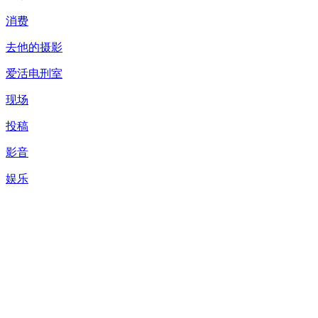
消费
去他的摄影
爱活电刑室
现场
投稿
影音
娱乐
短路三分钟
爱活角斗场
视频
APP