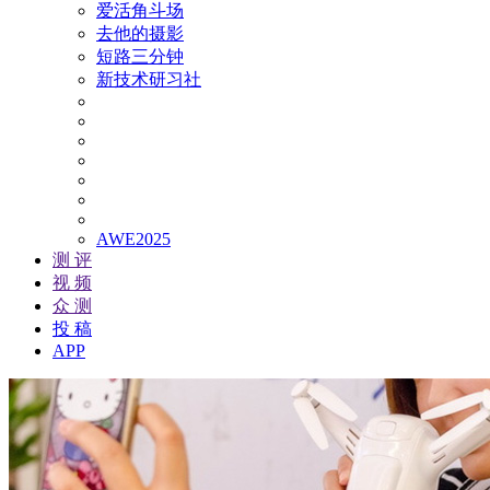
爱活角斗场
去他的摄影
短路三分钟
新技术研习社
AWE2025
测 评
视 频
众 测
投 稿
APP