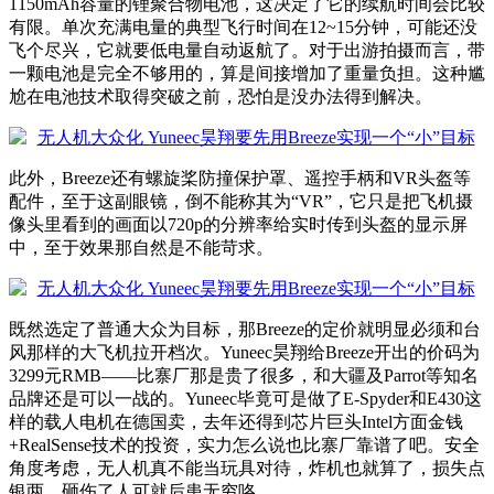
1150mAh容量的锂聚合物电池，这决定了它的续航时间会比较
有限。单次充满电量的典型飞行时间在12~15分钟，可能还没
飞个尽兴，它就要低电量自动返航了。对于出游拍摄而言，带
一颗电池是完全不够用的，算是间接增加了重量负担。这种尴
尬在电池技术取得突破之前，恐怕是没办法得到解决。
此外，Breeze还有螺旋桨防撞保护罩、遥控手柄和VR头盔等
配件，至于这副眼镜，倒不能称其为“VR”，它只是把飞机摄
像头里看到的画面以720p的分辨率给实时传到头盔的显示屏
中，至于效果那自然是不能苛求。
既然选定了普通大众为目标，那Breeze的定价就明显必须和台
风那样的大飞机拉开档次。Yuneec昊翔给Breeze开出的价码为
3299元RMB——比寨厂那是贵了很多，和大疆及Parrot等知名
品牌还是可以一战的。Yuneec毕竟可是做了E-Spyder和E430这
样的载人电机在德国卖，去年还得到芯片巨头Intel方面金钱
+RealSense技术的投资，实力怎么说也比寨厂靠谱了吧。安全
角度考虑，无人机真不能当玩具对待，炸机也就算了，损失点
银两，砸伤了人可就后患无穷咯。