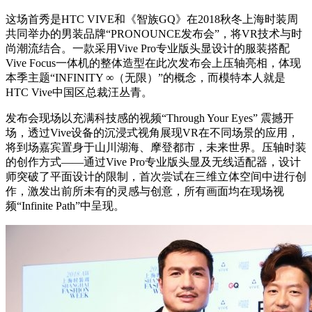
这场首秀是HTC VIVE和《智族GQ》在2018秋冬上海时装周
共同举办的男装品牌“PRONOUNCE发布会”，将VR技术与时
尚潮流结合。一款采用Vive Pro专业版头显设计的服装搭配
Vive Focus一体机的整体造型在此次发布会上压轴亮相，体现
本季主题“INFINITY ∞（无限）”的概念，而模特本人就是
HTC Vive中国区总裁汪丛青。
发布会现场以充满科技感的视频“Through Your Eyes” 震撼开
场，透过Vive设备的沉浸式视角展现VR在不同场景的应用，
将到场嘉宾置身于山川湖海、摩登都市，未来世界。压轴时装
的创作方式——通过Vive Pro专业版头显及无线适配器，设计
师突破了平面设计的限制，首次尝试在三维立体空间中进行创
作，激发出前所未有的灵感与创意，所有画面均在现场视
频“Infinite Path”中呈现。