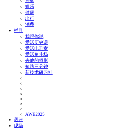
居家
娱乐
健康
出行
消费
栏目
我跟你说
爱活历史课
爱活电刑室
爱活角斗场
去他的摄影
短路三分钟
新技术研习社
AWE2025
测评
现场