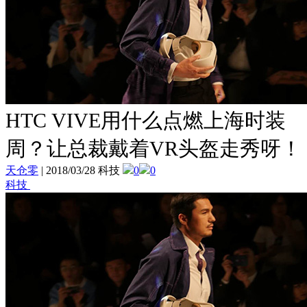
HTC VIVE用什么点燃上海时装
周？让总裁戴着VR头盔走秀呀！
天仓零
|
2018/03/28 科技
0
0
科技