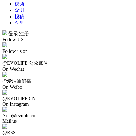
视频
众测
投稿
APP
登录
|
注册
Follow US
Follow us on
@EVOLIFE 公众账号
On Wechat
@爱活新鲜播
On Weibo
@EVOLIFE.CN
On Instagram
Nina@evolife.cn
Mail us
@RSS