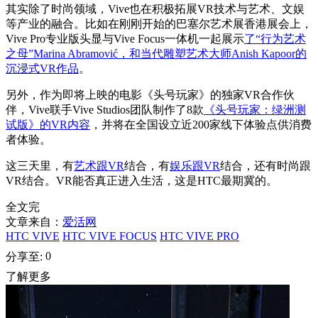
其实除了时尚领域，Vive也在积极拓展VR技术与艺术、文娱
等产业的融合。比如在刚刚开始的巴塞尔艺术展香港展会上，
Vive Pro专业版头显与Vive Focus一体机一起展示
了“行为艺术
之母”Marina Abramović，和当代雕塑艺术大师Anish Kapoor的
沉浸式VR作品
。
另外，作为即将上映的电影《头号玩家》的独家VR合作伙
伴，Vive联手Vive Studios团队制作了8款
《头号玩家：绿洲测
试版》的VR内容
，并将在全国设立近200家线下体验点供消费
者体验。
这三天里，有
艺术跟VR
结合，有
娱乐跟VR
结合，还有时尚跟
VR结合。VR能否真正进入生活，这是HTC最期冀的。
全文完
文章来自：
爱活网
HTC VIVE
HTC VIVE FOCUS
HTC VIVE PRO
0
分享至:
了解更多