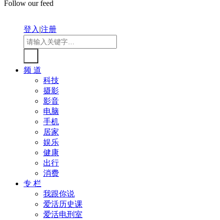
Follow our feed
登入
|
注册
频 道
科技
摄影
影音
电脑
手机
居家
娱乐
健康
出行
消费
专 栏
我跟你说
爱活历史课
爱活电刑室