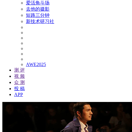
爱活角斗场
去他的摄影
短路三分钟
新技术研习社
AWE2025
测 评
视 频
众 测
投 稿
APP