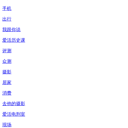
手机
出行
我跟你说
爱活历史课
评测
众测
摄影
居家
消费
去他的摄影
爱活电刑室
现场