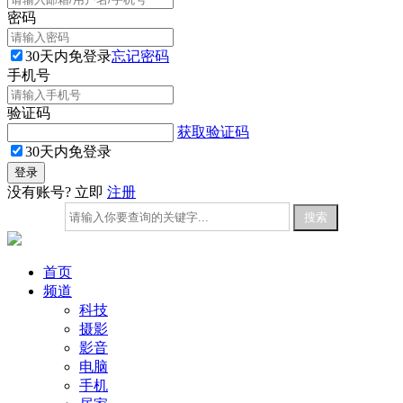
密码
30天内免登录
忘记密码
手机号
验证码
获取验证码
30天内免登录
没有账号? 立即
注册
首页
频道
科技
摄影
影音
电脑
手机