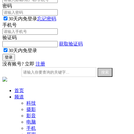
密码
30天内免登录
忘记密码
手机号
验证码
获取验证码
30天内免登录
没有账号? 立即
注册
首页
频道
科技
摄影
影音
电脑
手机