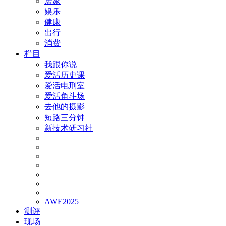
居家
娱乐
健康
出行
消费
栏目
我跟你说
爱活历史课
爱活电刑室
爱活角斗场
去他的摄影
短路三分钟
新技术研习社
AWE2025
测评
现场