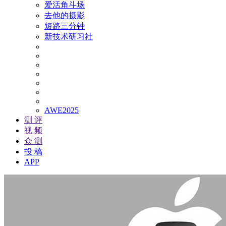
爱活角斗场
去他的摄影
短路三分钟
新技术研习社
AWE2025
测 评
视 频
众 测
投 稿
APP