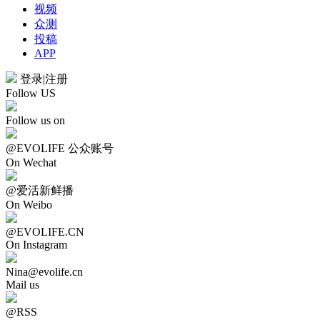
视频
众测
投稿
APP
登录
|
注册
Follow US
Follow us on
@EVOLIFE 公众账号
On Wechat
@爱活新鲜播
On Weibo
@EVOLIFE.CN
On Instagram
Nina@evolife.cn
Mail us
@RSS