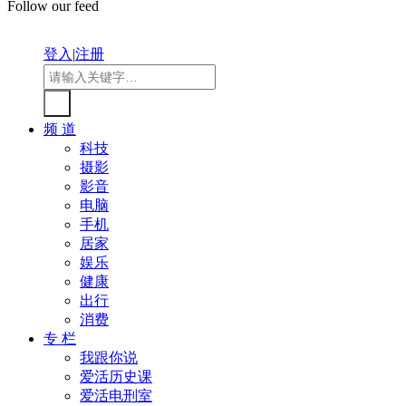
Follow our feed
登入
|
注册
频 道
科技
摄影
影音
电脑
手机
居家
娱乐
健康
出行
消费
专 栏
我跟你说
爱活历史课
爱活电刑室