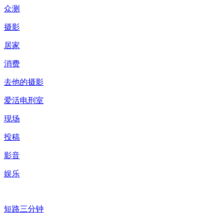
众测
摄影
居家
消费
去他的摄影
爱活电刑室
现场
投稿
影音
娱乐
短路三分钟