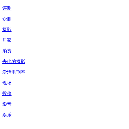
评测
众测
摄影
居家
消费
去他的摄影
爱活电刑室
现场
投稿
影音
娱乐