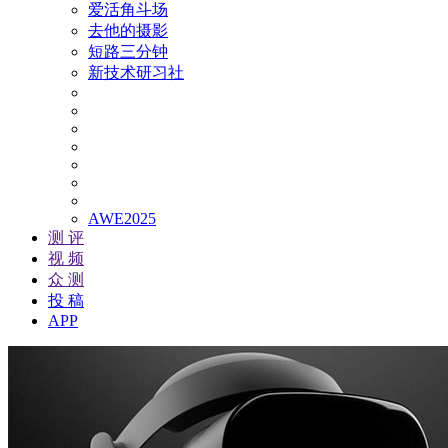
爱活角斗场
去他的摄影
短路三分钟
新技术研习社
AWE2025
测 评
视 频
众 测
投 稿
APP