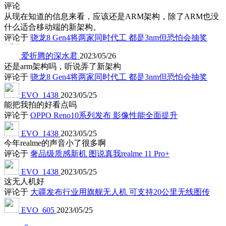
评论
从现在知道的信息来看，应该还是ARM架构，除了ARM也没
什么适合移动端的新架构。
评论于
骁龙8 Gen4将两家同时代工 都是3nm但恐怕会抽奖
爱折腾的深水君
2023/05/26
还是arm架构吗，听说弄了新架构
评论于
骁龙8 Gen4将两家同时代工 都是3nm但恐怕会抽奖
EVO_1438
2023/05/25
能把我拍的好看点吗
评论于
OPPO Reno10系列发布 影像性能全面提升
EVO_1438
2023/05/25
今年realme的声音小了很多啊
评论于
奢品级质感新机 图说真我realme 11 Pro+
EVO_1438
2023/05/25
这无人机好
评论于
大疆发布行业用旗舰无人机 可支持20公里无线图传
EVO_605
2023/05/25