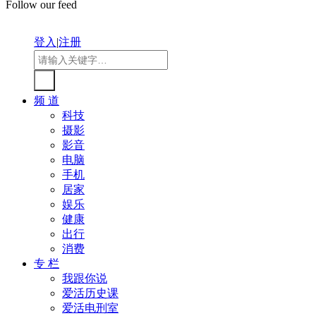
Follow our feed
登入
|
注册
频 道
科技
摄影
影音
电脑
手机
居家
娱乐
健康
出行
消费
专 栏
我跟你说
爱活历史课
爱活电刑室