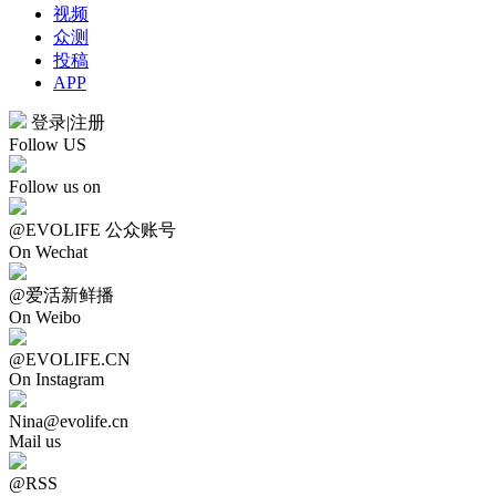
视频
众测
投稿
APP
登录
|
注册
Follow US
Follow us on
@EVOLIFE 公众账号
On Wechat
@爱活新鲜播
On Weibo
@EVOLIFE.CN
On Instagram
Nina@evolife.cn
Mail us
@RSS