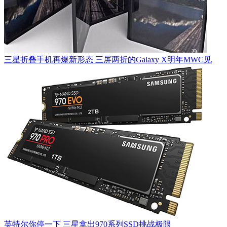
三星折叠手机再爆新形态 三屏两折的Galaxy X明年MWC见
英特尔你停一下 三星拿出970系列SSD挑战极限