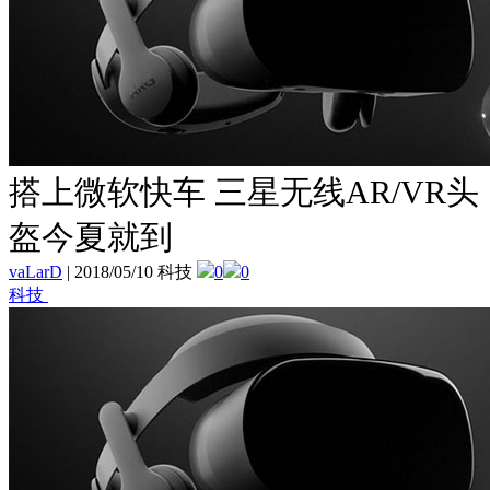
搭上微软快车 三星无线AR/VR头
盔今夏就到
vaLarD
|
2018/05/10 科技
0
0
科技