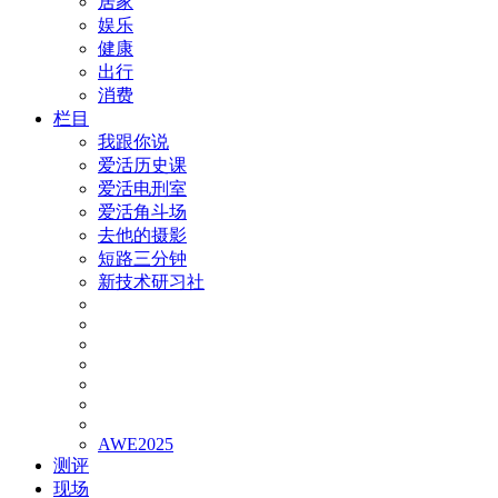
居家
娱乐
健康
出行
消费
栏目
我跟你说
爱活历史课
爱活电刑室
爱活角斗场
去他的摄影
短路三分钟
新技术研习社
AWE2025
测评
现场