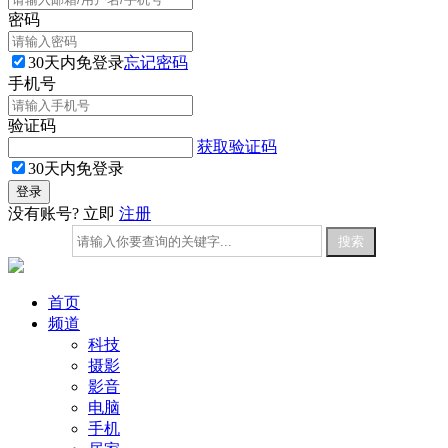
密码
30天内免登录
忘记密码
手机号
验证码
获取验证码
30天内免登录
没有账号? 立即
注册
首页
频道
科技
摄影
影音
电脑
手机