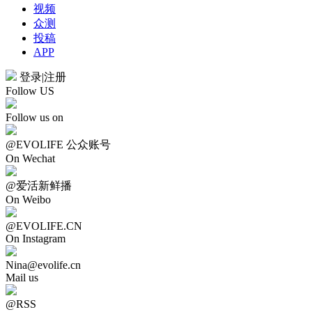
视频
众测
投稿
APP
登录
|
注册
Follow US
Follow us on
@EVOLIFE 公众账号
On Wechat
@爱活新鲜播
On Weibo
@EVOLIFE.CN
On Instagram
Nina@evolife.cn
Mail us
@RSS