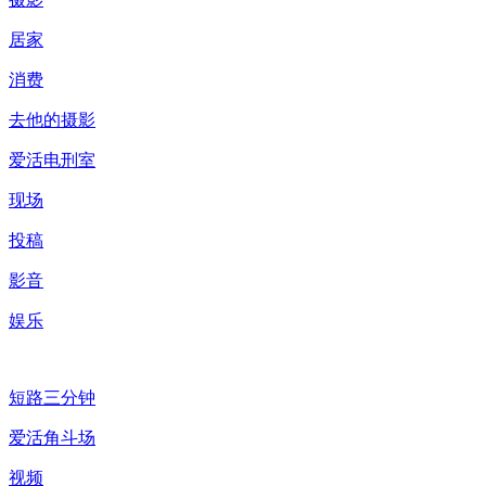
居家
消费
去他的摄影
爱活电刑室
现场
投稿
影音
娱乐
短路三分钟
爱活角斗场
视频