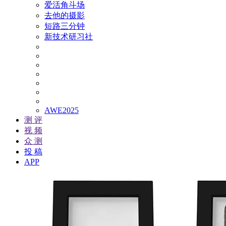
爱活角斗场
去他的摄影
短路三分钟
新技术研习社
AWE2025
测 评
视 频
众 测
投 稿
APP