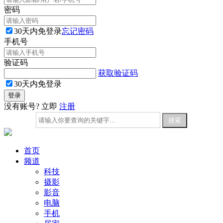
密码
30天内免登录
忘记密码
手机号
验证码
获取验证码
30天内免登录
没有账号? 立即
注册
首页
频道
科技
摄影
影音
电脑
手机