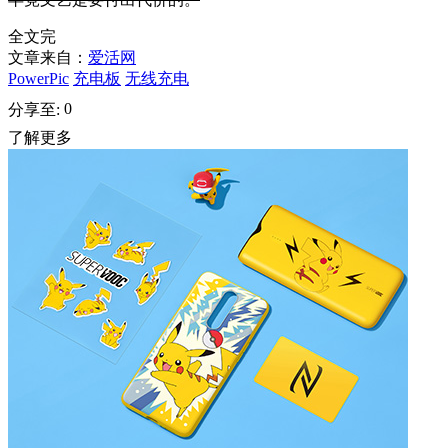
全文完
文章来自：
爱活网
PowerPic
充电板
无线充电
0
分享至:
了解更多