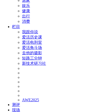
居家
娱乐
健康
出行
消费
栏目
我跟你说
爱活历史课
爱活电刑室
爱活角斗场
去他的摄影
短路三分钟
新技术研习社
AWE2025
测评
现场