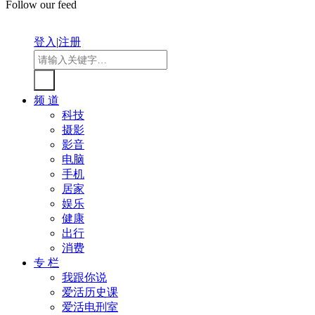
Follow our feed
登入
|
注册
频 道
科技
摄影
影音
电脑
手机
居家
娱乐
健康
出行
消费
专 栏
我跟你说
爱活历史课
爱活电刑室