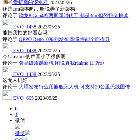
爱折腾的深水君
2023/05/26
还是arm架构吗，听说弄了新架构
评论于
骁龙8 Gen4将两家同时代工 都是3nm但恐怕会抽奖
EVO_1438
2023/05/25
能把我拍的好看点吗
评论于
OPPO Reno10系列发布 影像性能全面提升
EVO_1438
2023/05/25
今年realme的声音小了很多啊
评论于
奢品级质感新机 图说真我realme 11 Pro+
EVO_1438
2023/05/25
这无人机好
评论于
大疆发布行业用旗舰无人机 可支持20公里无线图传
EVO_605
2023/05/25
0
1
微信
微博