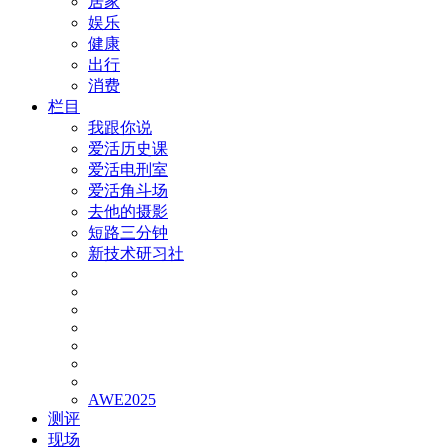
居家
娱乐
健康
出行
消费
栏目
我跟你说
爱活历史课
爱活电刑室
爱活角斗场
去他的摄影
短路三分钟
新技术研习社
AWE2025
测评
现场