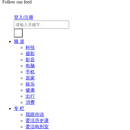
Follow our feed
登入
|
注册
频 道
科技
摄影
影音
电脑
手机
居家
娱乐
健康
出行
消费
专 栏
我跟你说
爱活历史课
爱活电刑室