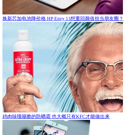
换新芯加电池降价格 HP Envy 13想重回颜值担当朋友圈？
鸡肉味嘎嘣脆的防晒霜 也大概只有KFC才能做出来