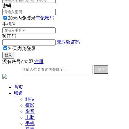
密码
30天内免登录
忘记密码
手机号
验证码
获取验证码
30天内免登录
没有账号? 立即
注册
首页
频道
科技
摄影
影音
电脑
手机