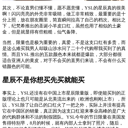
其次，不论直男们懂不懂，愿不愿意懂，YSL的星辰真的很美
啊！闪闪亮亮的外壳非常吸睛，做工非常精致，最重要的是十
分上照，放在朋友圈里，简直瞬间拉高了自己的档次。相比之
下，纪梵希推出的圣诞小羊皮口红，虽然也用了相似的土豪
金，但是就显得有些粗糙，仙气备降。
当然，限量也是极为重要的，真爱，不是这支口红有多贵，而
是这么难买我男人却跋山涉水问了二十个代购帮我买到了的真
情。而且YSL 推出的五款颜色本来就都是爆款，大部分都很
适合亚洲人的黄皮，对于不会买的直男们来说，不会有什么买
错颜色的可能。
星辰不是你想买先买就能买
事实上，YSL还没有在中国上市星辰限量版，即使能买到的正
版理论上也只可能是从北美流出来的（欧洲也刚刚上市），所
以，YSL除了让自己的口红火了一把之外，实际上并没有提高
它在中国区的销量，真正因为这支口红迎来事业高峰的是广大
的代购群体和不法的制假团队。YSL今年的节日限量在美国发
售得特别早，8月的时候，就有内部人士拿到了照片，随后，