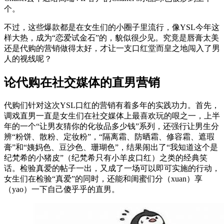
个。
不过，这些爆款都是在女生们的小圈子里流行，像YSL今年这
样大热，成为“恋爱试金石”的，貌似很少见。究竟是唇膏太美
还是代购的营销做得太好，才让一支口红堂而皇之地闯入了男
人的视线呢？
论代购在社交媒体的直男营销
代购们针对这次YSL口红的营销有着多年的实践功力。首先，
调戏直男一直是女生们在社交媒体上最喜欢玩的哏之一，上半
年的一个“让男友猜你的化妆品多少钱”系列，还强行让男生分
辨“粉饼、散粉、定妆粉”，“隔离霜、防晒霜、修容霜、遮瑕
膏”和“姨妈色、豆沙色、珊瑚色”，结果闹出了“我知道这个是
纪梵希的小猪皮”（纪梵希只有小羊皮口红）之类的经典笑
话。检验真爱的帖子一出，又成了一场可以即可实施的行动，
女生们在检验“真爱”的同时，还能和闺蜜们分（xuan）享
（yao）一下自己傻乎乎的直男。