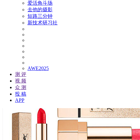
爱活角斗场
去他的摄影
短路三分钟
新技术研习社
AWE2025
测 评
视 频
众 测
投 稿
APP