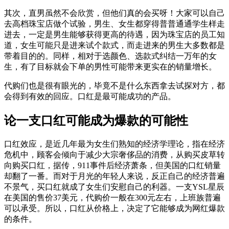
其次，直男虽然不会欣赏，但他们真的会买呀！大家可以自己
去高档珠宝店做个试验，男生、女生都穿得普普通通学生样走
进去，一定是男生能够获得更高的待遇，因为珠宝店的员工知
道，女生可能只是进来试个款式，而走进来的男生大多数都是
带着目的的。同样，相对于选颜色、选款式纠结一万年的女
生，有了目标就会下单的男性可能带来更实在的销量增长。
代购们也是很有眼光的，毕竟不是什么东西拿去试探对方，都
会得到有效的回应。口红是最可能成功的产品。
论一支口红可能成为爆款的可能性
口红效应，是近几年最为女生们熟知的经济学理论，指在经济
危机中，顾客会倾向于减少大宗奢侈品的消费，从购买皮草转
向购买口红，据传，911事件后经济萧条，但美国的口红销量
却翻了一番。而对于月光的年轻人来说，反正自己的经济普遍
不景气，买口红就成了女生们安慰自己的利器。一支YSL星辰
在美国的售价37美元，代购价一般在300元左右，上班族普遍
可以承受。所以，口红从价格上，决定了它能够成为网红爆款
的条件。