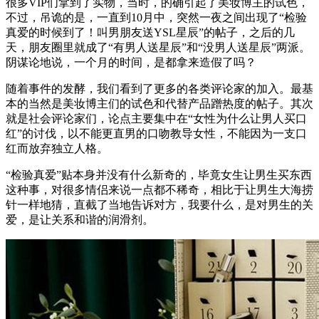
很多VIP们拿到了实物，当时，的确引起了美妆博主的试色，
不过，吊诡的是，一直到10月中，突然一夜之间出现了“检验
真爱的时候到了！叫男朋友送YSL星辰”的帖子，之后的几
天，朋友圈里就成了“有男人送星辰”和“没男人送星辰”两派。
阴谋论地说，一个月的时间，是都拿来造假了吗？
随着事件的发酵，我们看到了更多的各类评论家的加入。最基
本的当然是美妆博主们的试色和代替产品蹭热度的帖子。其次
就是社会评论家们，论点主要集中在“女性为什么让男人买口
红”的讨伐，以不能更直男的口吻教导女性，不能因为一支口
红而放弃独立人格。
“检验真爱”贴本身并没有什么新奇的，毕竟女生让男生买东西
这种事，对很多情侣来说一点都不稀奇，相比于让男生大海捞
针一样地猜，直截了当地告诉对方，我要什么，是对男生的关
爱，是让关系和谐的润滑剂。