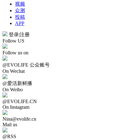
视频
众测
投稿
APP
登录
|
注册
Follow US
Follow us on
@EVOLIFE 公众账号
On Wechat
@爱活新鲜播
On Weibo
@EVOLIFE.CN
On Instagram
Nina@evolife.cn
Mail us
@RSS