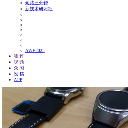
短路三分钟
新技术研习社
AWE2025
测 评
视 频
众 测
投 稿
APP