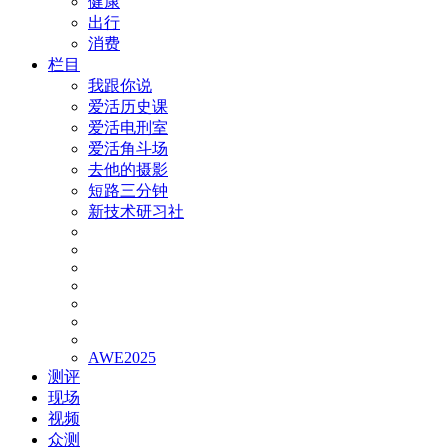
健康
出行
消费
栏目
我跟你说
爱活历史课
爱活电刑室
爱活角斗场
去他的摄影
短路三分钟
新技术研习社
AWE2025
测评
现场
视频
众测