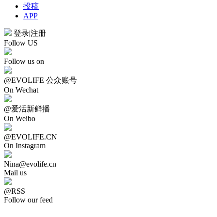
投稿
APP
登录
|
注册
Follow US
Follow us on
@EVOLIFE 公众账号
On Wechat
@爱活新鲜播
On Weibo
@EVOLIFE.CN
On Instagram
Nina@evolife.cn
Mail us
@RSS
Follow our feed