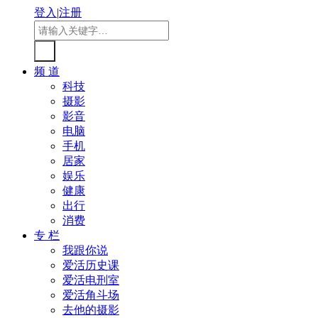
登入
|
注册
频 道
科技
摄影
影音
电脑
手机
居家
娱乐
健康
出行
消费
专 栏
我跟你说
爱活历史课
爱活电刑室
爱活角斗场
去他的摄影