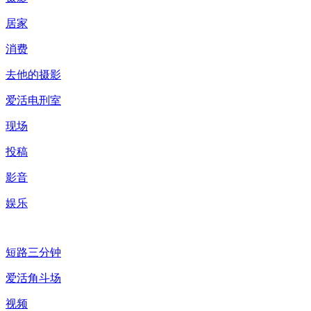
居家
消费
去他的摄影
爱活电刑室
现场
投稿
影音
娱乐
短路三分钟
爱活角斗场
视频