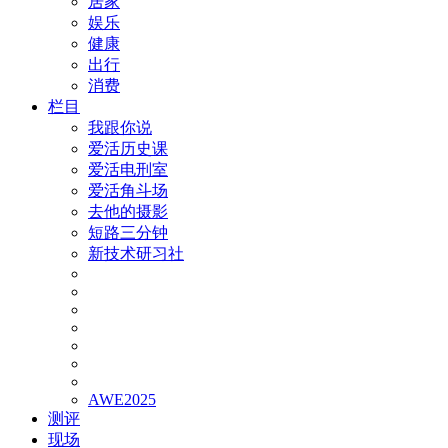
居家
娱乐
健康
出行
消费
栏目
我跟你说
爱活历史课
爱活电刑室
爱活角斗场
去他的摄影
短路三分钟
新技术研习社
AWE2025
测评
现场