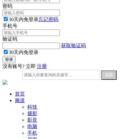
密码
30天内免登录
忘记密码
手机号
验证码
获取验证码
30天内免登录
没有账号? 立即
注册
首页
频道
科技
摄影
影音
电脑
手机