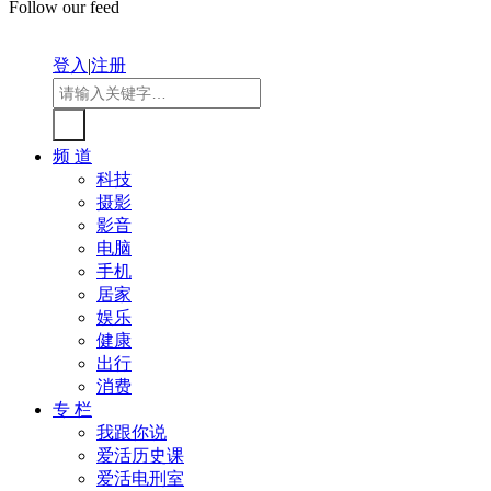
Follow our feed
登入
|
注册
频 道
科技
摄影
影音
电脑
手机
居家
娱乐
健康
出行
消费
专 栏
我跟你说
爱活历史课
爱活电刑室