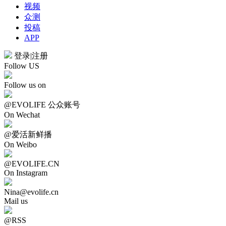
视频
众测
投稿
APP
登录
|
注册
Follow US
Follow us on
@EVOLIFE 公众账号
On Wechat
@爱活新鲜播
On Weibo
@EVOLIFE.CN
On Instagram
Nina@evolife.cn
Mail us
@RSS