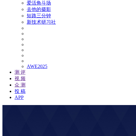
爱活角斗场
去他的摄影
短路三分钟
新技术研习社
AWE2025
测 评
视 频
众 测
投 稿
APP