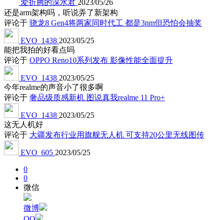
爱折腾的深水君
2023/05/26
还是arm架构吗，听说弄了新架构
评论于
骁龙8 Gen4将两家同时代工 都是3nm但恐怕会抽奖
EVO_1438
2023/05/25
能把我拍的好看点吗
评论于
OPPO Reno10系列发布 影像性能全面提升
EVO_1438
2023/05/25
今年realme的声音小了很多啊
评论于
奢品级质感新机 图说真我realme 11 Pro+
EVO_1438
2023/05/25
这无人机好
评论于
大疆发布行业用旗舰无人机 可支持20公里无线图传
EVO_605
2023/05/25
0
0
微信
微博
QQ