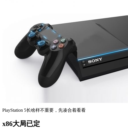
PlayStation 5长啥样不重要，先凑合着看看
x86大局已定