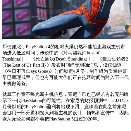
即便如此，PlayStation 4的相对火爆仍然不能阻止游戏主机市
场进入低迷时间，传说中的《对马幽魂(Ghost of
Tsushima)》、《死亡搁浅(Death Stranding) 》、《最后生还者2
(The Last of Us Part II) 》发布时间尚无明确消息，仅仅知道
《往日不再(Days Gone)》时间锁定4月份，制作组为质量跳票
早已顺理成章，但也有可能大作们正在拖延时间为跨入下一代
主机做筹备。
就算工作室不曝光新主机信息，索尼自己也已经若有若无的暗
示下一代PlayStation的可能性。在索尼的财报预测中，2021年3
月份以后的PlayStation盈利将出现下滑，意味着在此之前索尼
会挪用一部分盈利投入到新主机的设计、预热和宣传中，因此
索尼无论如何都不会把PlayStation 5囤过2020年。