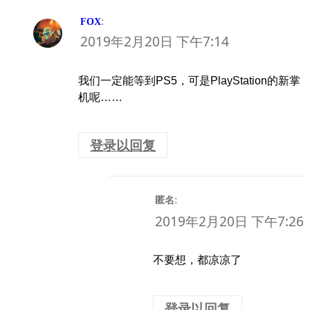
:
FOX
2019年2月20日 下午7:14
我们一定能等到PS5，可是PlayStation的新掌
机呢……
登录以回复
:
匿名
2019年2月20日 下午7:26
不要想，都凉凉了
登录以回复