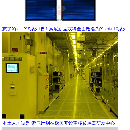
忘了Xpeia XZ系列吧！索尼新品或将全面改名为Xperia 10系列
本土人才缺乏 索尼计划在欧美开设更多传感器研发中心