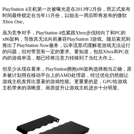
PlayStation 4主机第一次被曝光是在2013年2月份，而正式发布
时间最终锁定在当年11月份，以狙击一周后即将发布的微软
Xbox One。
虽为竞争对手，PlayStation 4也紧跟Xbox步伐转向了和PC的
x86架构，导致其无法向前兼容PlayStation 3游戏。随后索尼则
推出了PlayStation Now服务，以串流形式缓解老游戏无法运行
的问题，但对带宽有一定的要求。要知道，包括Xbox和PC在
内的游戏串流，都已经将注意力转移到了当红大作上。
但至少从现在看来，PlayStation拥抱x86架构选择相当正确，原
本被计划用在移动平台上的AMD处理器，经过优化仍然能让
游戏主机发挥出显著的游戏性能。更重要的是，GPU给游戏
主机带来的清晰度、画质提升让游戏主机进步十分明显。