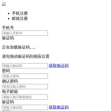
手机注册
邮箱注册
手机号
验证码
正在加载验证码......
请先拖动验证码到相应位置
获取验证码
密码
确认密码
电子邮箱
验证码
获取验证码