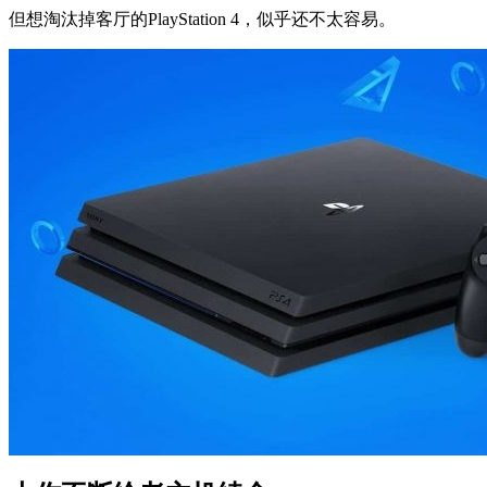
但想淘汰掉客厅的PlayStation 4，似乎还不太容易。