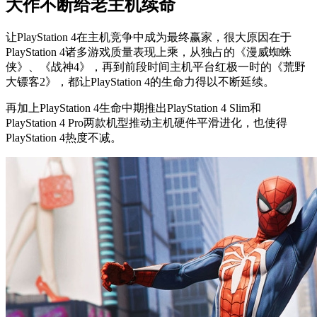
大作不断给老主机续命
让PlayStation 4在主机竞争中成为最终赢家，很大原因在于
PlayStation 4诸多游戏质量表现上乘，从独占的《漫威蜘蛛
侠》、《战神4》，再到前段时间主机平台红极一时的《荒野
大镖客2》，都让PlayStation 4的生命力得以不断延续。
再加上PlayStation 4生命中期推出PlayStation 4 Slim和
PlayStation 4 Pro两款机型推动主机硬件平滑进化，也使得
PlayStation 4热度不减。