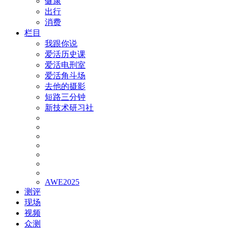
健康
出行
消费
栏目
我跟你说
爱活历史课
爱活电刑室
爱活角斗场
去他的摄影
短路三分钟
新技术研习社
AWE2025
测评
现场
视频
众测