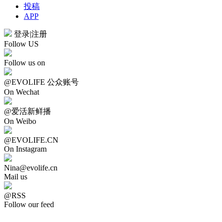
投稿
APP
登录
|
注册
Follow US
Follow us on
@EVOLIFE 公众账号
On Wechat
@爱活新鲜播
On Weibo
@EVOLIFE.CN
On Instagram
Nina@evolife.cn
Mail us
@RSS
Follow our feed