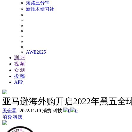
短路三分钟
新技术研习社
AWE2025
测 评
视 频
众 测
投 稿
APP
亚马逊海外购开启2022年黑五全
天仓零
|
2022/11/19 消费 科技
0
0
消费 科技