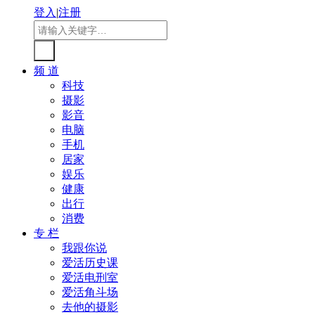
登入
|
注册
频 道
科技
摄影
影音
电脑
手机
居家
娱乐
健康
出行
消费
专 栏
我跟你说
爱活历史课
爱活电刑室
爱活角斗场
去他的摄影