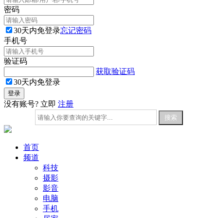
密码
30天内免登录
忘记密码
手机号
验证码
获取验证码
30天内免登录
没有账号? 立即
注册
首页
频道
科技
摄影
影音
电脑
手机