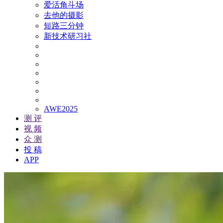
爱活角斗场
去他的摄影
短路三分钟
新技术研习社
AWE2025
测 评
视 频
众 测
投 稿
APP