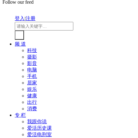
Follow our feed
登入
|
注册
频 道
科技
摄影
影音
电脑
手机
居家
娱乐
健康
出行
消费
专 栏
我跟你说
爱活历史课
爱活电刑室