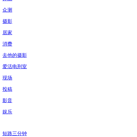
众测
摄影
居家
消费
去他的摄影
爱活电刑室
现场
投稿
影音
娱乐
短路三分钟