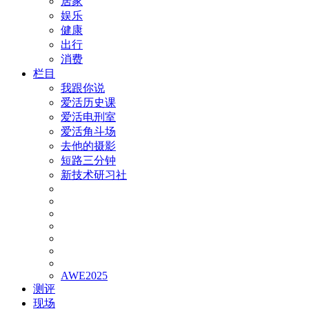
居家
娱乐
健康
出行
消费
栏目
我跟你说
爱活历史课
爱活电刑室
爱活角斗场
去他的摄影
短路三分钟
新技术研习社
AWE2025
测评
现场