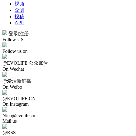
视频
众测
投稿
APP
登录
|
注册
Follow US
Follow us on
@EVOLIFE 公众账号
On Wechat
@爱活新鲜播
On Weibo
@EVOLIFE.CN
On Instagram
Nina@evolife.cn
Mail us
@RSS