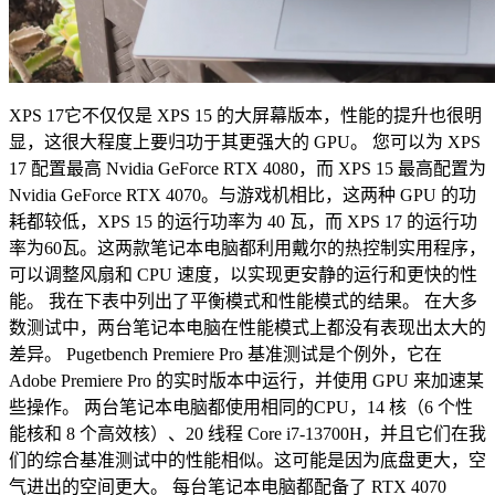
XPS 17
它不仅仅是 XPS 15 的大屏幕版本，性能的提升也很明
显，这很大程度上要归功于其更强大的 GPU。
您可以为 XPS
17 配置最高 Nvidia GeForce RTX 4080，而 XPS 15 最高配置为
Nvidia GeForce RTX 4070。与游戏机相比，这两种 GPU 的功
耗都较低，XPS 15 的运行功率为 40 瓦，而 XPS 17 的运行功
率为
60瓦。
这两款笔记本电脑都利用戴尔的热控制实用程序，
可以调整风扇和 CPU 速度，以实现更安静的运行和更快的性
能。
我在下表中列出了平衡模式和性能模式的结果。
在大多
数测试中，两台笔记本电脑在性能模式上都没有表现出太大的
差异。
Pugetbench Premiere Pro 基准测试是个例外，它在
Adobe Premiere Pro 的实时版本中运行，并使用 GPU 来加速某
些操作。
两台笔记本电脑都使用相同的CPU，14 核（6 个性
能核和 8 个高效核）、20 线程 Core i7-13700H，并且它们在我
们的综合基准测试中的性能相似。
这可能是因为底盘更大，空
气进出的空间更大。
每台笔记本电脑都配备了 RTX 4070