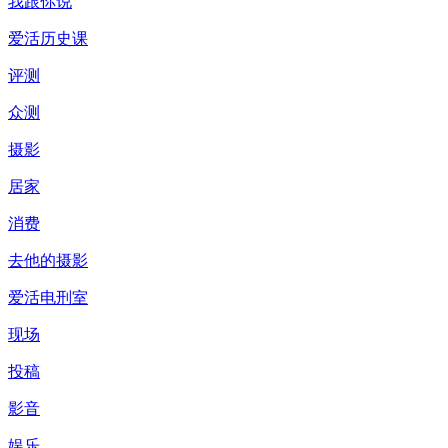
我跟你说
爱活历史课
评测
众测
摄影
居家
消费
去他的摄影
爱活电刑室
现场
投稿
影音
娱乐