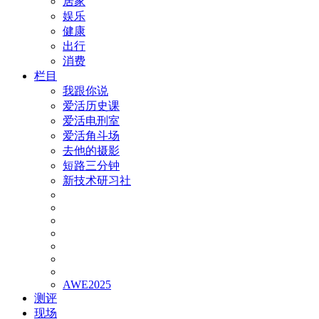
居家
娱乐
健康
出行
消费
栏目
我跟你说
爱活历史课
爱活电刑室
爱活角斗场
去他的摄影
短路三分钟
新技术研习社
AWE2025
测评
现场