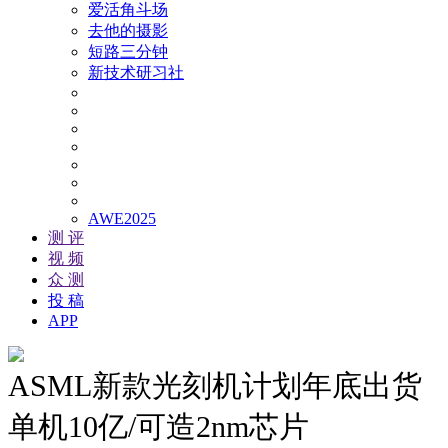
爱活角斗场
去他的摄影
短路三分钟
新技术研习社
AWE2025
测 评
视 频
众 测
投 稿
APP
ASML新款光刻机计划年底出货
单机10亿/可造2nm芯片