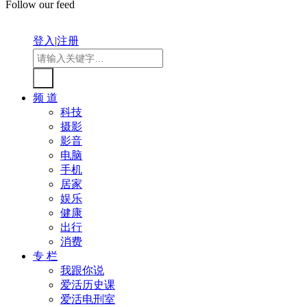
Follow our feed
登入
|
注册
频 道
科技
摄影
影音
电脑
手机
居家
娱乐
健康
出行
消费
专 栏
我跟你说
爱活历史课
爱活电刑室