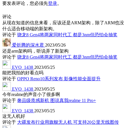
要发表评论，您必须先
登录
。
评论
从现在知道的信息来看，应该还是ARM架构，除了ARM也没
什么适合移动端的新架构。
评论于
骁龙8 Gen4将两家同时代工 都是3nm但恐怕会抽奖
爱折腾的深水君
2023/05/26
还是arm架构吗，听说弄了新架构
评论于
骁龙8 Gen4将两家同时代工 都是3nm但恐怕会抽奖
EVO_1438
2023/05/25
能把我拍的好看点吗
评论于
OPPO Reno10系列发布 影像性能全面提升
EVO_1438
2023/05/25
今年realme的声音小了很多啊
评论于
奢品级质感新机 图说真我realme 11 Pro+
EVO_1438
2023/05/25
这无人机好
评论于
大疆发布行业用旗舰无人机 可支持20公里无线图传