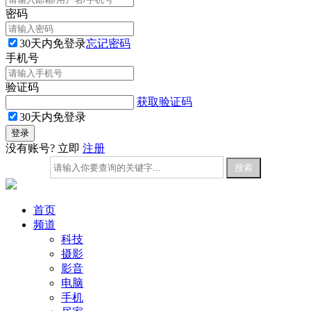
密码
30天内免登录
忘记密码
手机号
验证码
获取验证码
30天内免登录
没有账号? 立即
注册
首页
频道
科技
摄影
影音
电脑
手机