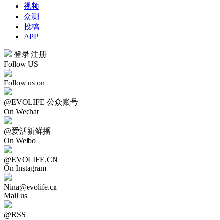
视频
众测
投稿
APP
登录
|
注册
Follow US
Follow us on
@EVOLIFE 公众账号
On Wechat
@爱活新鲜播
On Weibo
@EVOLIFE.CN
On Instagram
Nina@evolife.cn
Mail us
@RSS