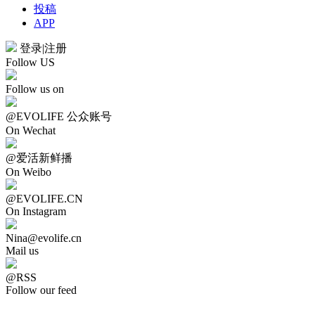
投稿
APP
登录
|
注册
Follow US
Follow us on
@EVOLIFE 公众账号
On Wechat
@爱活新鲜播
On Weibo
@EVOLIFE.CN
On Instagram
Nina@evolife.cn
Mail us
@RSS
Follow our feed