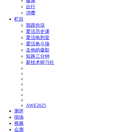
健康
出行
消费
栏目
我跟你说
爱活历史课
爱活电刑室
爱活角斗场
去他的摄影
短路三分钟
新技术研习社
AWE2025
测评
现场
视频
众测