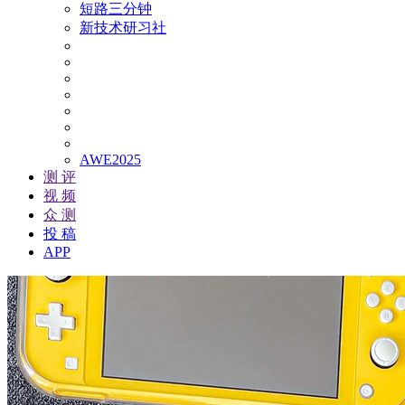
短路三分钟
新技术研习社
AWE2025
测 评
视 频
众 测
投 稿
APP