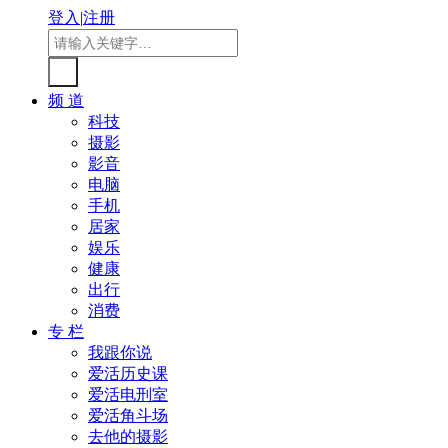
登入
|
注册
频 道
科技
摄影
影音
电脑
手机
居家
娱乐
健康
出行
消费
专 栏
我跟你说
爱活历史课
爱活电刑室
爱活角斗场
去他的摄影