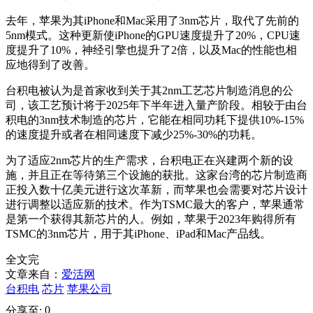
去年，苹果为其iPhone和Mac采用了3nm芯片，取代了先前的
5nm模式。这种更新使iPhone的GPU速度提升了20%，CPU速
度提升了10%，神经引擎也提升了2倍，以及Mac的性能也相
应地得到了改善。
台积电被认为是首家收到关于其2nm工艺芯片制造消息的公
司，该工艺预计将于2025年下半年进入量产阶段。相较于由台
积电的3nm技术制造的芯片，它能在相同功耗下提供10%-15%
的速度提升或者在相同速度下减少25%-30%的功耗。
为了适应2nm芯片的生产需求，台积电正在兴建两个新的设
施，并且正在等待第三个设施的获批。这家台湾的芯片制造商
正投入数十亿美元进行这次革新，而苹果也会需要对芯片设计
进行调整以适应新的技术。作为TSMC最大的客户，苹果通常
是第一个获得其新芯片的人。例如，苹果于2023年购得所有
TSMC的3nm芯片，用于其iPhone、iPad和Mac产品线。
全文完
文章来自：
爱活网
台积电
芯片
苹果公司
0
分享至: