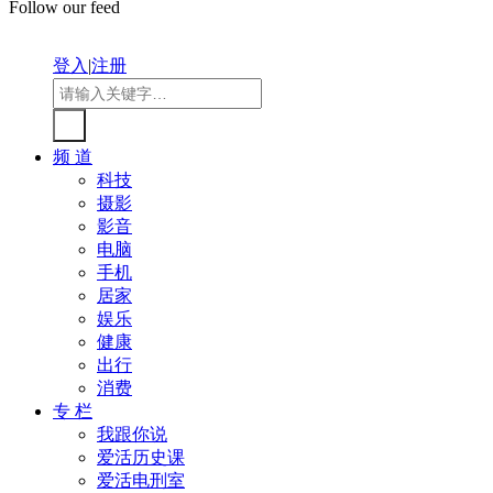
Follow our feed
登入
|
注册
频 道
科技
摄影
影音
电脑
手机
居家
娱乐
健康
出行
消费
专 栏
我跟你说
爱活历史课
爱活电刑室