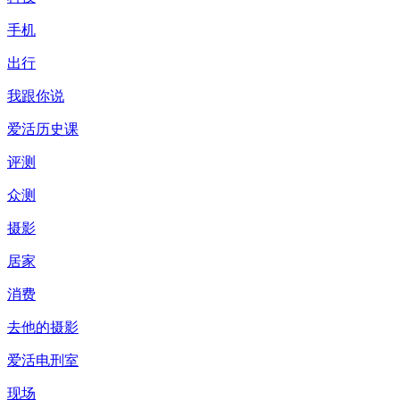
手机
出行
我跟你说
爱活历史课
评测
众测
摄影
居家
消费
去他的摄影
爱活电刑室
现场