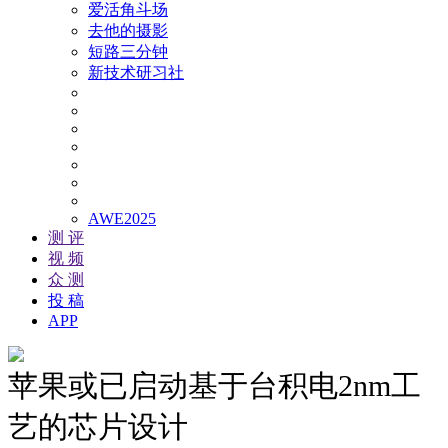
爱活角斗场
去他的摄影
短路三分钟
新技术研习社
AWE2025
测 评
视 频
众 测
投 稿
APP
苹果或已启动基于台积电2nm工
艺的芯片设计