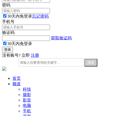
密码
30天内免登录
忘记密码
手机号
验证码
获取验证码
30天内免登录
没有账号? 立即
注册
首页
频道
科技
摄影
影音
电脑
手机