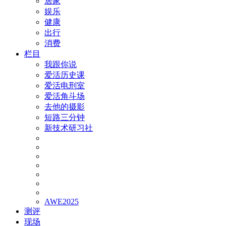
居家
娱乐
健康
出行
消费
栏目
我跟你说
爱活历史课
爱活电刑室
爱活角斗场
去他的摄影
短路三分钟
新技术研习社
AWE2025
测评
现场