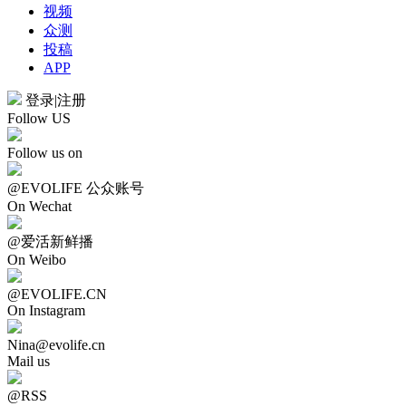
视频
众测
投稿
APP
登录
|
注册
Follow US
Follow us on
@EVOLIFE 公众账号
On Wechat
@爱活新鲜播
On Weibo
@EVOLIFE.CN
On Instagram
Nina@evolife.cn
Mail us
@RSS