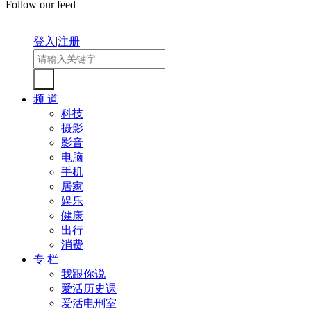
Follow our feed
登入
|
注册
频 道
科技
摄影
影音
电脑
手机
居家
娱乐
健康
出行
消费
专 栏
我跟你说
爱活历史课
爱活电刑室