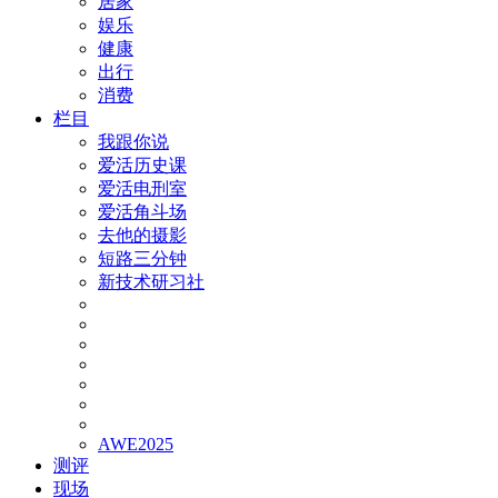
居家
娱乐
健康
出行
消费
栏目
我跟你说
爱活历史课
爱活电刑室
爱活角斗场
去他的摄影
短路三分钟
新技术研习社
AWE2025
测评
现场