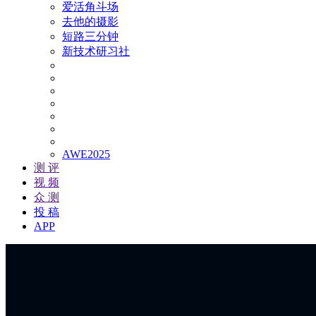
爱活角斗场
去他的摄影
短路三分钟
新技术研习社
AWE2025
测 评
视 频
众 测
投 稿
APP