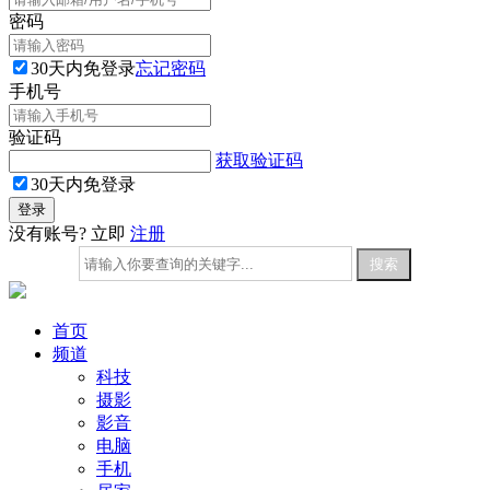
密码
30天内免登录
忘记密码
手机号
验证码
获取验证码
30天内免登录
没有账号? 立即
注册
首页
频道
科技
摄影
影音
电脑
手机