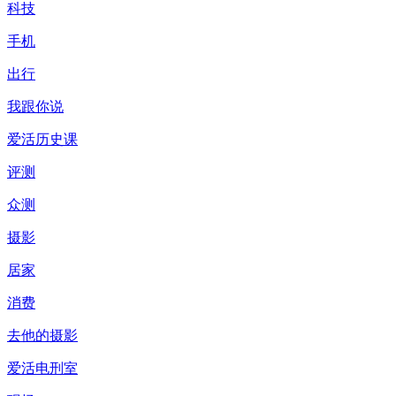
科技
手机
出行
我跟你说
爱活历史课
评测
众测
摄影
居家
消费
去他的摄影
爱活电刑室