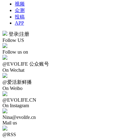
视频
众测
投稿
APP
登录
|
注册
Follow US
Follow us on
@EVOLIFE 公众账号
On Wechat
@爱活新鲜播
On Weibo
@EVOLIFE.CN
On Instagram
Nina@evolife.cn
Mail us
@RSS